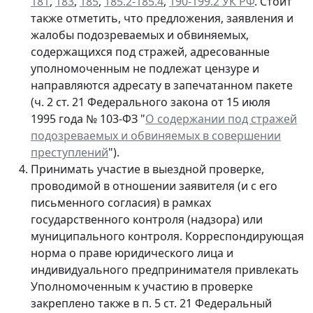
181
,
183
,
185
,
185.2-185.4
,
190-199.2 УК РФ
. Стоит
также отметить, что предложения, заявления и
жалобы подозреваемых и обвиняемых,
содержащихся под стражей, адресованные
уполномоченным не подлежат цензуре и
направляются адресату в запечатанном пакете
(ч. 2 ст. 21 Федерального закона от 15 июля
1995 года № 103-ФЗ "
О содержании под стражей
подозреваемых и обвиняемых в совершении
преступлений
").
Принимать участие в выездной проверке,
проводимой в отношении заявителя (и с его
письменного согласия) в рамках
государственного контроля (надзора) или
муниципального контроля. Корреспондирующая
норма о праве юридического лица и
индивидуального предпринимателя привлекать
Уполномоченным к участию в проверке
закреплено также в п. 5 ст. 21 Федеральный