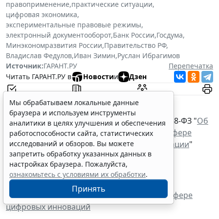
правоприменение
,
практические ситуации
,
цифровая экономика
,
экспериментальные правовые режимы
,
электронный документооборот
,
Банк России
,
Госдума
,
Минэкономразвития России
,
Правительство РФ
,
Владислав Федулов
,
Иван Зимин
,
Руслан Ибрагимов
Источник:
ГАРАНТ.РУ
Перепечатка
Читать ГАРАНТ.РУ в
Новости
и
Дзен
Документы по теме:
Мы обрабатываем локальные данные
браузера и используем инструменты
Федеральный закон от 31 июля 2020 г. № 258-ФЗ "
Об
аналитики в целях улучшения и обеспечения
экспериментальных правовых режимах в сфере
работоспособности сайта, статистических
цифровых инноваций в Российской Федерации
"
исследований и обзоров. Вы можете
запретить обработку указанных данных в
Читайте также:
настройках браузера. Пожалуйста,
ознакомьтесь с условиями их обработки
.
Регламентирован порядок установления
Принять
экспериментальных правовых режимов в сфере
цифровых инноваций