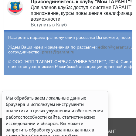
Присоединяйтесь к клубу "Мой ГАРАНТ"!
Для членов клуба: доступ к системе ГАРАНТ 
приложение, курсы повышения квалификации 
возможности.
Вступить в Клуб
Настроить параметры получения рассылки Вы можете, посети
Ждем Ваши идеи и замечания по рассылке:
editor@garant.ru
.
Р
сотрудничество:
press@garant.ru
.
© ООО "НПП "ГАРАНТ-СЕРВИС-УНИВЕРСИТЕТ", 2024. Система Г
являются участниками Российской ассоциации правовой инфо
Мы обрабатываем локальные данные
браузера и используем инструменты
аналитики в целях улучшения и обеспечения
работоспособности сайта, статистических
исследований и обзоров. Вы можете
запретить обработку указанных данных в
© ООО "НПП "ГАРАНТ-СЕРВИС", 2026. Система ГАРАНТ