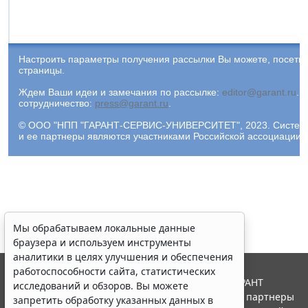
Настроить параметры получения рассылки Вы можете, посети
страницы.
Ждем Ваши идеи и замечания по рассылке:
editor@garant.ru
.
Р
сотрудничество:
press@garant.ru
.
© ООО "НПП "ГАРАНТ-СЕРВИС-УНИВЕРСИТЕТ", 2023. Система Г
и ее партнеры являются участниками Российской ассоциации
Мы обрабатываем локальные данные
браузера и используем инструменты
аналитики в целях улучшения и обеспечения
работоспособности сайта, статистических
© ООО "НПП "ГАРАНТ-СЕРВИС", 2026. Система ГАРАНТ
исследований и обзоров. Вы можете
выпускается с 1990 года. Компания "Гарант" и ее партнеры
запретить обработку указанных данных в