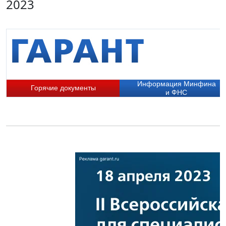
2023
Информация Минфина
Горячие документы
и ФНС
П