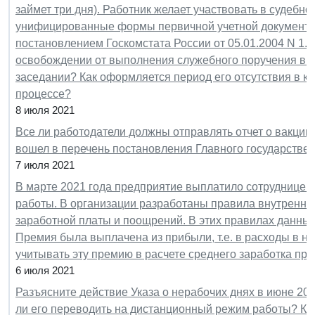
займет три дня). Работник желает участвовать в судебн
унифицированные формы первичной учетной документаци
постановлением Госкомстата России от 05.01.2004 N 1. 
освобождении от выполнения служебного поручения в к
заседании? Как оформляется период его отсутствия в ко
процессе?
8 июля 2021
Все ли работодатели должны отправлять отчет о вакцини
вошел в перечень постановления Главного государствен
7 июля 2021
В марте 2021 года предприятие выплатило сотруднице 
работы. В организации разработаны правила внутреннег
заработной платы и поощрений. В этих правилах данный 
Премия была выплачена из прибыли, т.е. в расходы в н
учитывать эту премию в расчете среднего заработка при
6 июля 2021
Разъясните действие Указа о нерабочих днях в июне 2021 
ли его переводить на дистанционный режим работы? Как