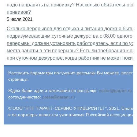
надо направить на прививку? Насколько обязательно о
прививок?
5 июля 2021
Сколько перерывов для отдыха и питания должно быть 
подразумевающим суточные дежурства с 08.00 одного дн
перерывы должен установить работодатель, если по усл
места работы в эти перерывы? Есть ли требования к о
при суточном дежурстве, когда работник не может покин
Настроить параметры получения рассылки Вы можете, посети
страницы.
Ждем Ваши идеи и замечания по рассылке:
editor@garant.ru
.
Р
сотрудничество:
press@garant.ru
.
© ООО "НПП "ГАРАНТ-СЕРВИС-УНИВЕРСИТЕТ", 2021. Система Г
и ее партнеры являются участниками Российской ассоциации