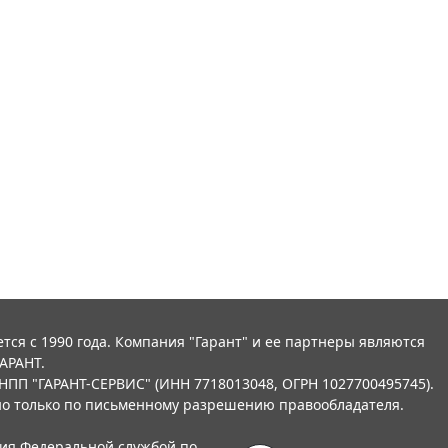
тся с 1990 года. Компания "Гарант" и ее партнеры являются
АРАНТ.
НПП "ГАРАНТ-СЕРВИС" (ИНН 7718013048, ОГРН 1027700495745).
о только по письменному разрешению правообладателя.
ния Федеральной службой по