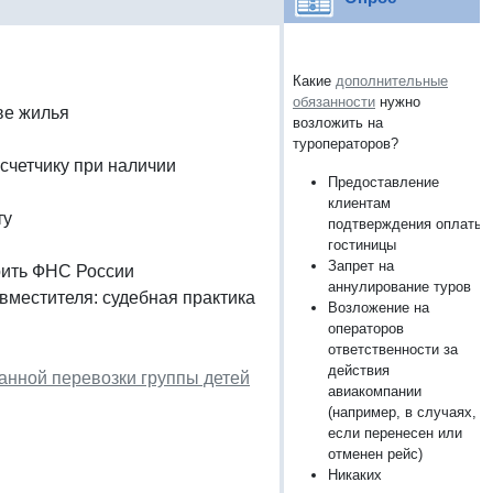
Какие
дополнительные
обязанности
нужно
ве жилья
возложить на
туроператоров?
счетчику при наличии
Предоставление
клиентам
ту
подтверждения оплаты
гостиницы
Запрет на
рить ФНС России
аннулирование туров
вместителя: судебная практика
Возложение на
операторов
ответственности за
действия
анной перевозки группы детей
авиакомпании
(например, в случаях,
если перенесен или
отменен рейс)
Никаких