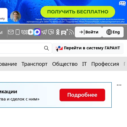
м
Войти
Eng
Перейти в систему ГАРАНТ
ование
Транспорт
Общество
IT
Профессия
П