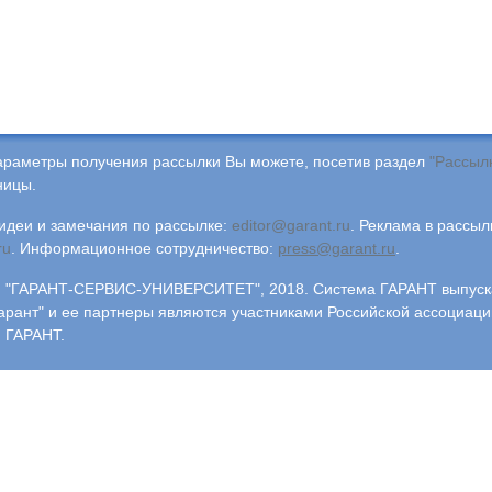
араметры получения рассылки Вы можете, посетив раздел
"Рассыл
ницы.
деи и замечания по рассылке:
editor@garant.ru
.
Реклама в рассыл
ru
.
Информационное сотрудничество:
press@garant.ru
.
"ГАРАНТ-СЕРВИС-УНИВЕРСИТЕТ", 2018. Система ГАРАНТ выпускае
арант" и ее партнеры являются участниками Российской ассоциаци
 ГАРАНТ.