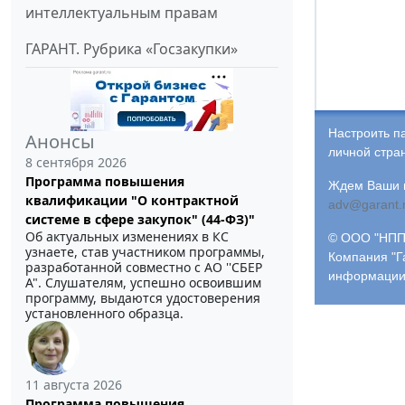
интеллектуальным правам
ГАРАНТ. Рубрика «Госзакупки»
Настроить п
Анонсы
личной стра
8 сентября 2026
Программа повышения
Ждем Ваши и
квалификации "О контрактной
adv@garant.
системе в сфере закупок" (44-ФЗ)"
Об актуальных изменениях в КС
© ООО "НПП 
узнаете, став участником программы,
Компания "Г
разработанной совместно с АО ''СБЕР
информации
А". Слушателям, успешно освоившим
программу, выдаются удостоверения
установленного образца.
11 августа 2026
Программа повышения