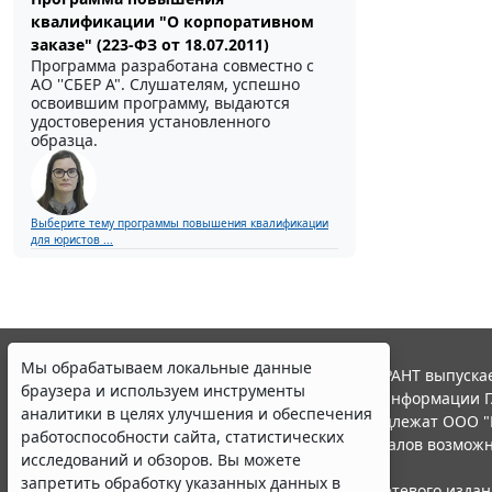
квалификации "О корпоративном
заказе" (223-ФЗ от 18.07.2011)
Программа разработана совместно с
АО ''СБЕР А". Слушателям, успешно
освоившим программу, выдаются
удостоверения установленного
образца.
Выберите тему программы повышения квалификации
для юристов ...
Мы обрабатываем локальные данные
© ООО "НПП "ГАРАНТ-СЕРВИС", 2026. Система ГАРАНТ выпускае
браузера и используем инструменты
участниками Российской ассоциации правовой информации Г
аналитики в целях улучшения и обеспечения
Все права на материалы сайта ГАРАНТ.РУ принадлежат ООО "
работоспособности сайта, статистических
Полное или частичное воспроизведение материалов возможн
исследований и обзоров. Вы можете
Правила использования портала.
запретить обработку указанных данных в
Портал ГАРАНТ.РУ зарегистрирован в качестве сетевого изда