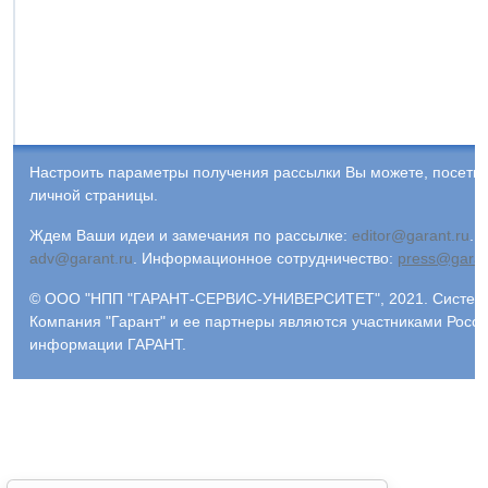
Настроить параметры получения рассылки Вы можете, посети
личной страницы.
Ждем Ваши идеи и замечания по рассылке:
editor@garant.ru
.
Р
adv@garant.ru
.
Информационное сотрудничество:
press@garan
© ООО "НПП "ГАРАНТ-СЕРВИС-УНИВЕРСИТЕТ", 2021. Система 
Компания "Гарант" и ее партнеры являются участниками Росс
информации ГАРАНТ.