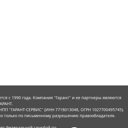
тся с 1990 года. Компания "Гарант" и ее партнеры являются
АРАНТ.
НПП "ГАРАНТ-СЕРВИС" (ИНН 7718013048, ОГРН 1027700495745).
о только по письменному разрешению правообладателя.
ния Федеральной службой по