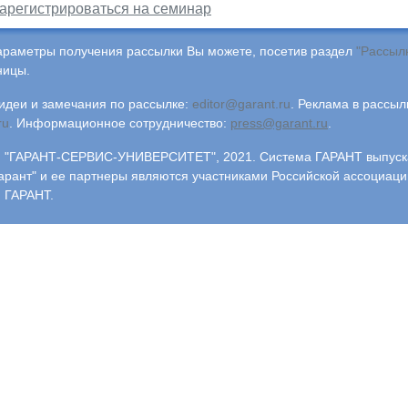
арегистрироваться на семинар
араметры получения рассылки Вы можете, посетив раздел
"Рассыл
ницы.
деи и замечания по рассылке:
editor@garant.ru
.
Реклама в рассыл
ru
.
Информационное сотрудничество:
press@garant.ru
.
"ГАРАНТ-СЕРВИС-УНИВЕРСИТЕТ", 2021. Система ГАРАНТ выпускае
арант" и ее партнеры являются участниками Российской ассоциаци
 ГАРАНТ.