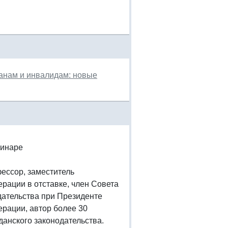
нам и инвалидам: новые
минаре
фессор, заместитель
ации в отставке, член Совета
дательства при Президенте
рации, автор более 30
анского законодательства.