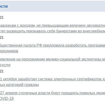
ости
21
ражданам с доходом, не превышающим величину двухкратн
отят разрешить признавать себя банкротами во внесудебно
21
бщественная палата РФ предложила разработать программ
городников
аявление на прохождение медико-социальной экспертизы м
суслуг
21
 1 октября заработает система электронных сертификатов 
ных категорий граждан
 27 апреля столичные власти будут поощрять пожилых люде
OVID-19