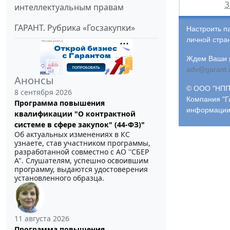
З
интеллектуальным правам
ГАРАНТ. Рубрика «Госзакупки»
Настроить п
личной стра
Ждем Ваши и
adv@garant.
Анонсы
© ООО "НПП 
8 сентября 2026
Компания "Г
Программа повышения
информации
квалификации "О контрактной
системе в сфере закупок" (44-ФЗ)"
Об актуальных изменениях в КС
узнаете, став участником программы,
разработанной совместно с АО ''СБЕР
А". Слушателям, успешно освоившим
программу, выдаются удостоверения
установленного образца.
11 августа 2026
Программа повышения