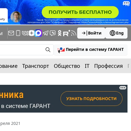
м
Войти
Eng
Перейти в систему ГАРАНТ
ование
Транспорт
Общество
IT
Профессия
П
преля 2021