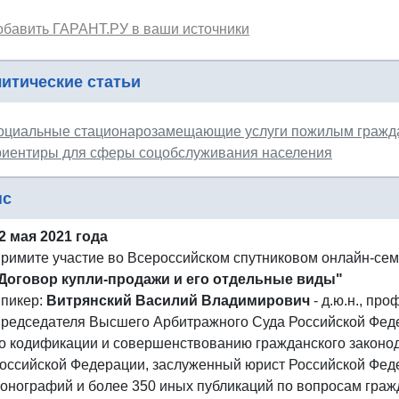
обавить ГАРАНТ.РУ в ваши источники
итические статьи
оциальные стационарозамещающие услуги пожилым гражда
риентиры для сферы соцобслуживания населения
нс
2 мая 2021 года
римите участие во Всероссийском спутниковом онлайн-се
Договор купли-продажи и его отдельные виды"
пикер:
Витрянский Василий Владимирович
- д.ю.н., про
редседателя Высшего Арбитражного Суда Российской Федер
о кодификации и совершенствованию гражданского законо
оссийской Федерации, заслуженный юрист Российской Феде
онографий и более 350 иных публикаций по вопросам гражд