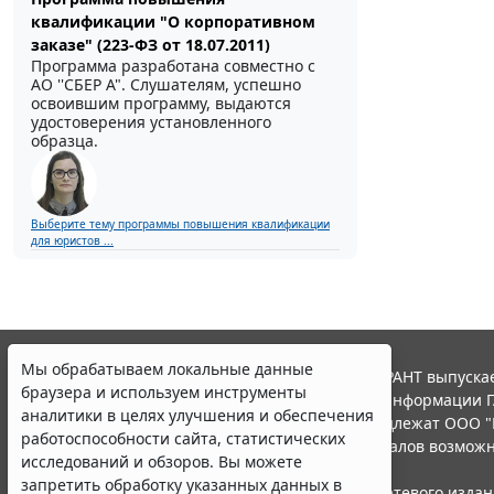
квалификации "О корпоративном
заказе" (223-ФЗ от 18.07.2011)
Программа разработана совместно с
АО ''СБЕР А". Слушателям, успешно
освоившим программу, выдаются
удостоверения установленного
образца.
Выберите тему программы повышения квалификации
для юристов ...
Мы обрабатываем локальные данные
© ООО "НПП "ГАРАНТ-СЕРВИС", 2026. Система ГАРАНТ выпускае
браузера и используем инструменты
участниками Российской ассоциации правовой информации Г
аналитики в целях улучшения и обеспечения
Все права на материалы сайта ГАРАНТ.РУ принадлежат ООО "
работоспособности сайта, статистических
Полное или частичное воспроизведение материалов возможн
исследований и обзоров. Вы можете
Правила использования портала.
запретить обработку указанных данных в
Портал ГАРАНТ.РУ зарегистрирован в качестве сетевого изда