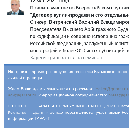
12 мая 2021 года
Примите участие во Всероссийском спутнико
"Договор купли-продажи и его отдельные
Спикер:
Витрянский Василий Владимиров
Председателя Высшего Арбитражного Суда Ро
по кодификации и совершенствованию гражда
Российской Федерации, заслуженный юрист Р
монографий и более 350 иных публикаций по 
Зарегистрироваться на семинар
Настроить параметры получения рассылки Вы можете, посети
личной страницы.
Ждем Ваши идеи и замечания по рассылке:
editor@garant.ru
.
Р
adv@garant.ru
.
Информационное сотрудничество:
press@garan
© ООО "НПП "ГАРАНТ-СЕРВИС-УНИВЕРСИТЕТ", 2021. Система 
Компания "Гарант" и ее партнеры являются участниками Росс
информации ГАРАНТ.