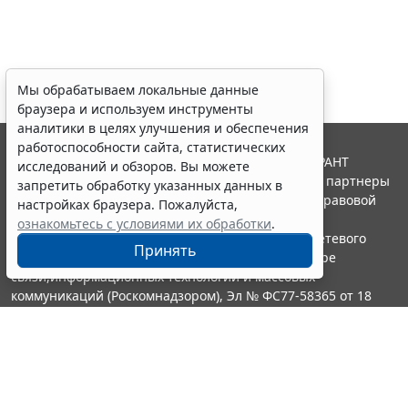
Мы обрабатываем локальные данные
браузера и используем инструменты
аналитики в целях улучшения и обеспечения
работоспособности сайта, статистических
© ООО "НПП "ГАРАНТ-СЕРВИС", 2026. Система ГАРАНТ
исследований и обзоров. Вы можете
выпускается с 1990 года. Компания "Гарант" и ее партнеры
запретить обработку указанных данных в
являются участниками Российской ассоциации правовой
настройках браузера. Пожалуйста,
информации ГАРАНТ.
ознакомьтесь с условиями их обработки
.
Портал ГАРАНТ.РУ зарегистрирован в качестве сетевого
Принять
издания Федеральной службой по надзору в сфере
связи,информационных технологий и массовых
коммуникаций (Роскомнадзором), Эл № ФС77-58365 от 18
июня 2014 года.
16+
Контакты
8-800-200-88-88