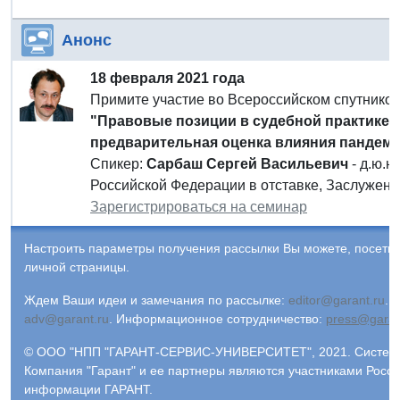
Анонс
18 февраля 2021 года
Примите участие во Всероссийском спутнико
"Правовые позиции в судебной практике п
предварительная оценка влияния пандем
Спикер:
Сарбаш Сергей Васильевич
- д.ю.н
Российской Федерации в отставке, Заслужен
Зарегистрироваться на семинар
Настроить параметры получения рассылки Вы можете, посети
личной страницы.
Ждем Ваши идеи и замечания по рассылке:
editor@garant.ru
.
Р
adv@garant.ru
.
Информационное сотрудничество:
press@garan
© ООО "НПП "ГАРАНТ-СЕРВИС-УНИВЕРСИТЕТ", 2021. Система 
Компания "Гарант" и ее партнеры являются участниками Росс
информации ГАРАНТ.