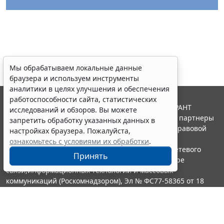
Мы обрабатываем локальные данные
браузера и используем инструменты
аналитики в целях улучшения и обеспечения
работоспособности сайта, статистических
© ООО "НПП "ГАРАНТ-СЕРВИС", 2026. Система ГАРАНТ
исследований и обзоров. Вы можете
выпускается с 1990 года. Компания "Гарант" и ее партнеры
запретить обработку указанных данных в
являются участниками Российской ассоциации правовой
настройках браузера. Пожалуйста,
информации ГАРАНТ.
ознакомьтесь с условиями их обработки
.
Портал ГАРАНТ.РУ зарегистрирован в качестве сетевого
Принять
издания Федеральной службой по надзору в сфере
связи,информационных технологий и массовых
коммуникаций (Роскомнадзором), Эл № ФС77-58365 от 18
июня 2014 года.
16+