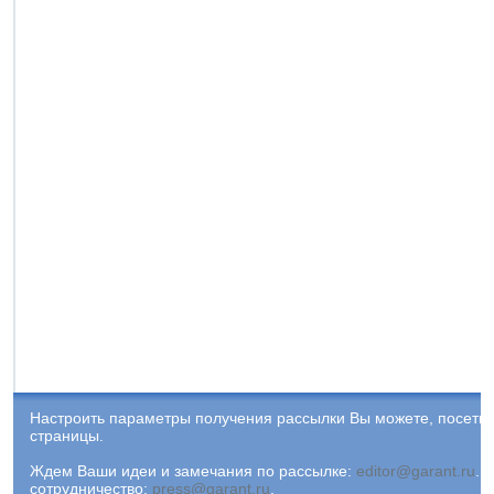
Настроить параметры получения рассылки Вы можете, посети
страницы.
Ждем Ваши идеи и замечания по рассылке:
editor@garant.ru
.
Р
сотрудничество:
press@garant.ru
.