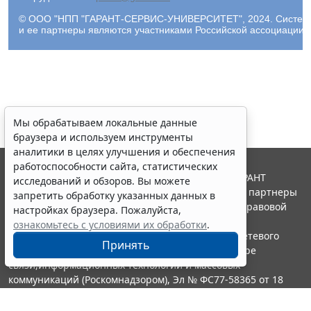
© ООО "НПП "ГАРАНТ-СЕРВИС-УНИВЕРСИТЕТ", 2024. Система Г
и ее партнеры являются участниками Российской ассоциации
Мы обрабатываем локальные данные
браузера и используем инструменты
аналитики в целях улучшения и обеспечения
работоспособности сайта, статистических
© ООО "НПП "ГАРАНТ-СЕРВИС", 2026. Система ГАРАНТ
исследований и обзоров. Вы можете
выпускается с 1990 года. Компания "Гарант" и ее партнеры
запретить обработку указанных данных в
являются участниками Российской ассоциации правовой
настройках браузера. Пожалуйста,
информации ГАРАНТ.
ознакомьтесь с условиями их обработки
.
Портал ГАРАНТ.РУ зарегистрирован в качестве сетевого
Принять
издания Федеральной службой по надзору в сфере
связи,информационных технологий и массовых
коммуникаций (Роскомнадзором), Эл № ФС77-58365 от 18
июня 2014 года.