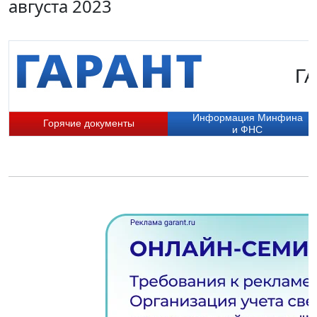
августа 2023
ГА
Информация Минфина
Горячие документы
и ФНС
П