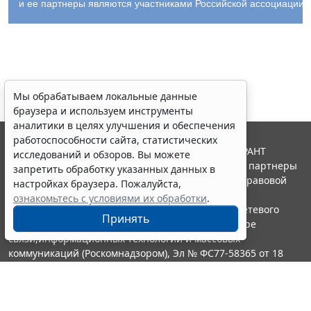
и ее партнеры являются участниками Российской ассоциации
Мы обрабатываем локальные данные
браузера и используем инструменты
аналитики в целях улучшения и обеспечения
работоспособности сайта, статистических
© ООО "НПП "ГАРАНТ-СЕРВИС", 2026. Система ГАРАНТ
исследований и обзоров. Вы можете
выпускается с 1990 года. Компания "Гарант" и ее партнеры
запретить обработку указанных данных в
являются участниками Российской ассоциации правовой
настройках браузера. Пожалуйста,
информации ГАРАНТ.
ознакомьтесь с условиями их обработки
.
Портал ГАРАНТ.РУ зарегистрирован в качестве сетевого
Принять
издания Федеральной службой по надзору в сфере
связи,информационных технологий и массовых
коммуникаций (Роскомнадзором), Эл № ФС77-58365 от 18
июня 2014 года.
16+