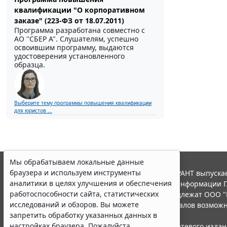
квалификации "О корпоративном
заказе" (223-ФЗ от 18.07.2011)
Программа разработана совместно с
АО ''СБЕР А". Слушателям, успешно
освоившим программу, выдаются
удостоверения установленного
образца.
Выберите тему программы повышения квалификации
для юристов ...
Мы обрабатываем локальные данные
браузера и используем инструменты
© ООО "НПП "ГАРАНТ-СЕРВИС", 2026. Система ГАРАНТ выпускае
аналитики в целях улучшения и обеспечения
участниками Российской ассоциации правовой информации Г
работоспособности сайта, статистических
Все права на материалы сайта ГАРАНТ.РУ принадлежат ООО "
исследований и обзоров. Вы можете
Полное или частичное воспроизведение материалов возможн
запретить обработку указанных данных в
Правила использования портала.
настройках браузера. Пожалуйста,
Портал ГАРАНТ.РУ зарегистрирован в качестве сетевого изда