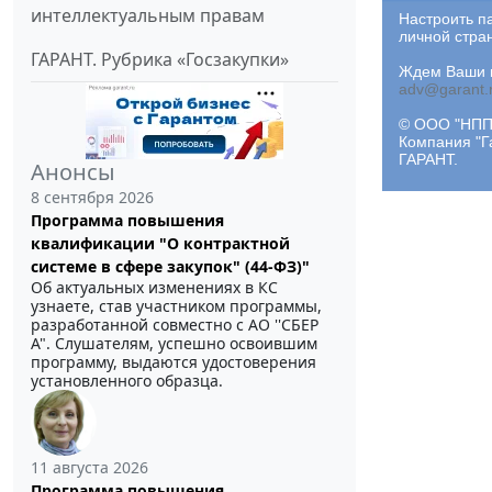
интеллектуальным правам
Настроить п
личной стра
ГАРАНТ. Рубрика «Госзакупки»
Ждем Ваши и
adv@garant.
© ООО "НПП 
Компания "Г
ГАРАНТ.
Анонсы
8 сентября 2026
Программа повышения
квалификации "О контрактной
системе в сфере закупок" (44-ФЗ)"
Об актуальных изменениях в КС
узнаете, став участником программы,
разработанной совместно с АО ''СБЕР
А". Слушателям, успешно освоившим
программу, выдаются удостоверения
установленного образца.
11 августа 2026
Программа повышения