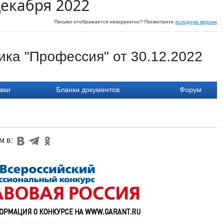
декабря 2022
Письмо отображается некорректно? Посмотрите
исходную версию
н
ика "Профессия" от 30.12.2022
вки
Бланки документов
Форум
м в: