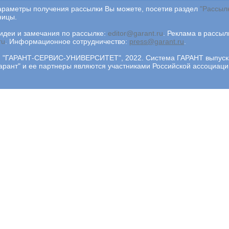
араметры получения рассылки Вы можете, посетив раздел
"Рассыл
ницы.
деи и замечания по рассылке:
editor@garant.ru
.
Реклама в рассыл
ru
.
Информационное сотрудничество:
press@garant.ru
.
"ГАРАНТ-СЕРВИС-УНИВЕРСИТЕТ", 2022. Система ГАРАНТ выпускае
арант" и ее партнеры являются участниками Российской ассоциа