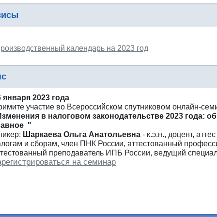
висы
роизводственный календарь на 2023 год
нс
6 января 2023 года
римите участие во Всероссийском спутниковом онлайн-сем
Изменения в налоговом законодательстве 2023 года: о
лавное "
пикер:
Шаркаева Ольга Анатольевна
- к.э.н., доцент, атт
алогам и сборам, член ПНК России, аттестованный професс
ттестованный преподаватель ИПБ России, ведущий специал
арегистрироваться на семинар