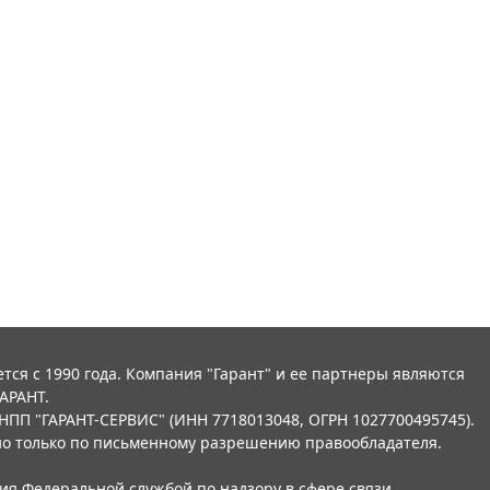
тся с 1990 года. Компания "Гарант" и ее партнеры являются
АРАНТ.
НПП "ГАРАНТ-СЕРВИС" (ИНН 7718013048, ОГРН 1027700495745).
о только по письменному разрешению правообладателя.
ния Федеральной службой по надзору в сфере связи,