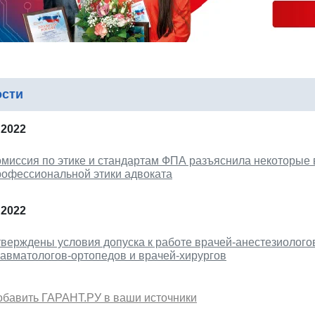
ости
 2022
омиссия по этике и стандартам ФПА разъяснила некоторые
рофессиональной этики адвоката
 2022
тверждены условия допуска к работе врачей-анестезиолого
равматологов-ортопедов и врачей-хирургов
обавить ГАРАНТ.РУ в ваши источники