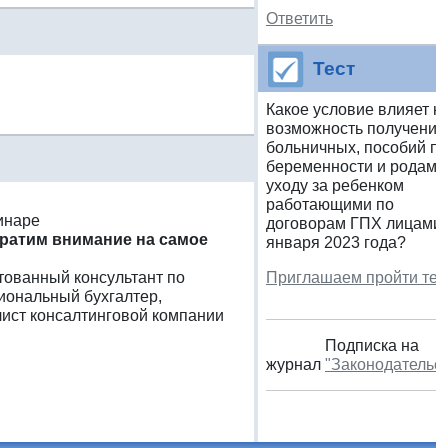
Ответить
Тест
Какое условие влияет н
возможность получения
больничных, пособий по
беременности и родам 
уходу за ребенком
работающими по
инаре
договорам ГПХ лицами 
братим внимание на самое
января 2023 года?
естованный консультант по
Приглашаем пройти тес
иональный бухгалтер,
ист консалтинговой компании
Подписка на
журнал
"Законодательс