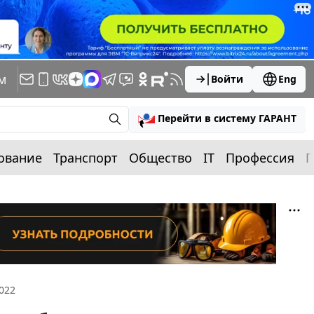
м
Войти
Eng
Перейти в систему ГАРАНТ
ование
Транспорт
Общество
IT
Профессия
П
022