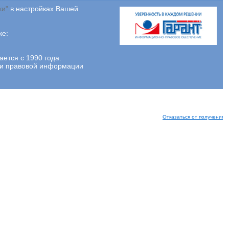
ки"
в настройках Вашей
ке:
тся с 1990 года.
ции правовой информации
Отказаться от получения 