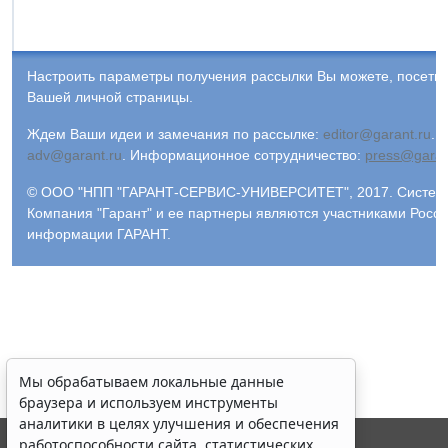
Настроить параметры получения рассылки Вы можете, посети
Вашей личной страницы.
Ждем Ваши идеи и замечания по рассылке:
editor@garant.ru
.
Р
adv@garant.ru
.
Информационное сотрудничество:
press@garan
© ООО "НПП "ГАРАНТ-СЕРВИС-УНИВЕРСИТЕТ", 2017. Система 
Компания "Гарант" и ее партнеры являются участниками Росс
информации ГАРАНТ.
Мы обрабатываем локальные данные
браузера и используем инструменты
аналитики в целях улучшения и обеспечения
работоспособности сайта, статистических