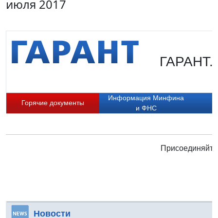
июля 2017
ГАРАНТ. 
Информация Минфина
Горячие документы
Б
и ФНС
Присоединяйтес
Новости