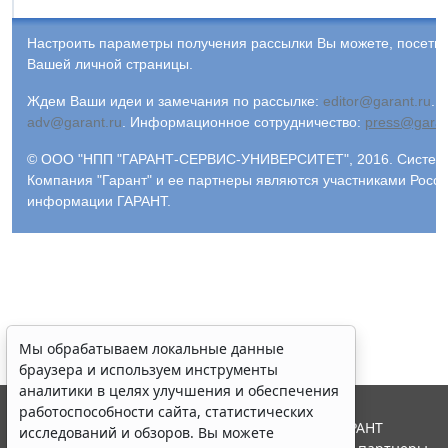
Настроить параметры получения рассылки Вы можете, посети
Вашей личной страницы.
Ждем Ваши идеи и замечания по рассылке:
editor@garant.ru
.
Р
adv@garant.ru
.
Информационное сотрудничество:
press@garan
© ООО "НПП "ГАРАНТ-СЕРВИС-УНИВЕРСИТЕТ", 2016. Система 
Компания "Гарант" и ее партнеры являются участниками Росс
информации ГАРАНТ.
Мы обрабатываем локальные данные
браузера и используем инструменты
аналитики в целях улучшения и обеспечения
работоспособности сайта, статистических
© ООО "НПП "ГАРАНТ-СЕРВИС", 2026. Система ГАРАНТ
исследований и обзоров. Вы можете