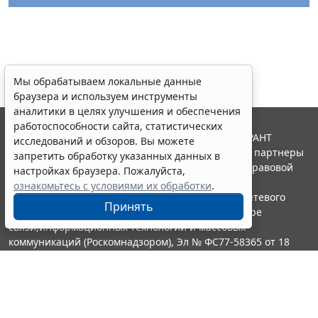
Мы обрабатываем локальные данные
браузера и используем инструменты
аналитики в целях улучшения и обеспечения
работоспособности сайта, статистических
© ООО "НПП "ГАРАНТ-СЕРВИС", 2026. Система ГАРАНТ
исследований и обзоров. Вы можете
выпускается с 1990 года. Компания "Гарант" и ее партнеры
запретить обработку указанных данных в
являются участниками Российской ассоциации правовой
настройках браузера. Пожалуйста,
информации ГАРАНТ.
ознакомьтесь с условиями их обработки
.
Портал ГАРАНТ.РУ зарегистрирован в качестве сетевого
Принять
издания Федеральной службой по надзору в сфере
связи,информационных технологий и массовых
коммуникаций (Роскомнадзором), Эл № ФС77-58365 от 18
июня 2014 года.
16+
Контакты
8-800-200-88-88