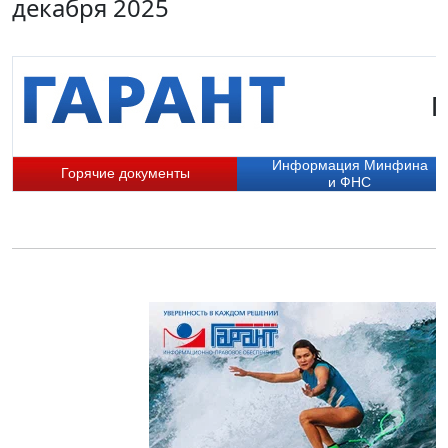
декабря 2025
Г
Информация Минфина
Горячие документы
и ФНС
П