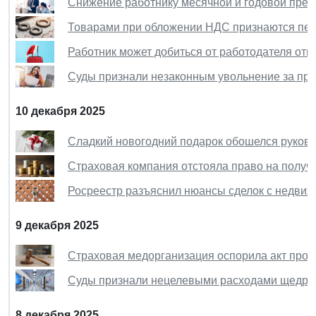
Снижение работнику месячной и годовой прем
Товарами при обложении НДС признаются пер
Работник может добиться от работодателя отп
Суды признали незаконным увольнение за про
10 декабря 2025
Сладкий новогодний подарок обошелся руково
Страховая компания отстояла право на получе
Росреестр разъяснил нюансы сделок с недви
9 декабря 2025
Страховая медорганизация оспорила акт прове
Суды признали нецелевыми расходами щедрую
8 декабря 2025