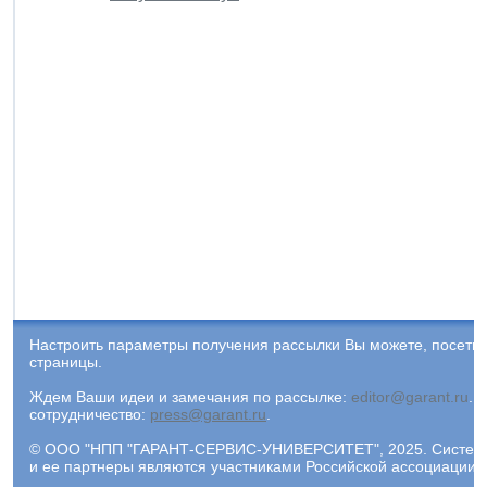
Настроить параметры получения рассылки Вы можете, посети
страницы.
Ждем Ваши идеи и замечания по рассылке:
editor@garant.ru
.
Р
сотрудничество:
press@garant.ru
.
© ООО "НПП "ГАРАНТ-СЕРВИС-УНИВЕРСИТЕТ", 2025. Система Г
и ее партнеры являются участниками Российской ассоциации