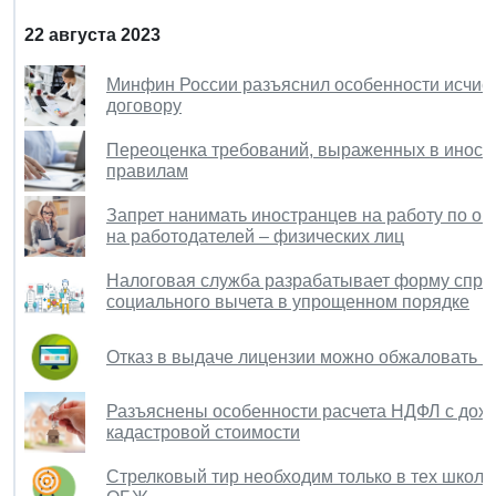
22 августа 2023
Минфин России разъяснил особенности исчисл
договору
Переоценка требований, выраженных в иност
правилам
Запрет нанимать иностранцев на работу по о
на работодателей – физических лиц
Налоговая служба разрабатывает форму справ
социального вычета в упрощенном порядке
Отказ в выдаче лицензии можно обжаловать на
Разъяснены особенности расчета НДФЛ с дох
кадастровой стоимости
Стрелковый тир необходим только в тех школа