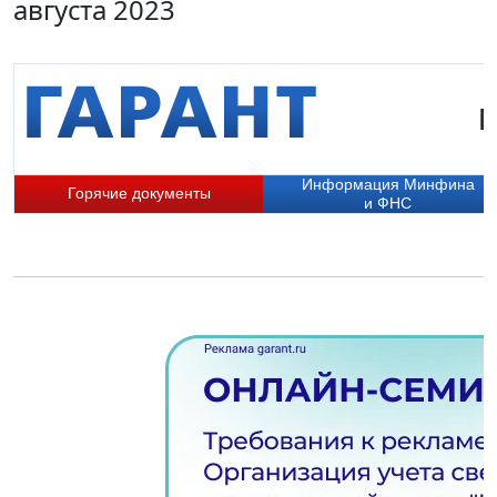
августа 2023
Г
Информация Минфина
Горячие документы
и ФНС
П