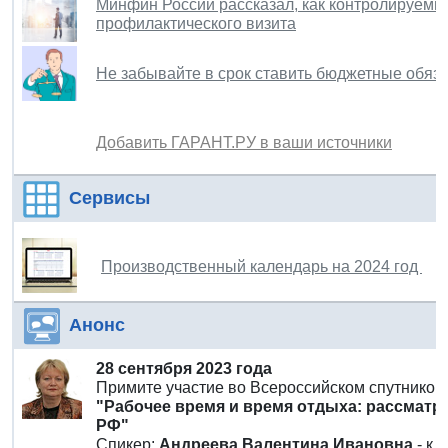
Минфин России рассказал, как контролируем
профилактического визита
Не забывайте в срок ставить бюджетные обяза
Добавить ГАРАНТ.РУ в ваши источники
Сервисы
Производственный календарь на 2024 год
Анонс
28 сентября 2023 года
Примите участие во Всероссийском спутнико
"Рабочее время и время отдыха: рассматри
РФ"
Спикер:
Андреева Валентина Ивановна
- к