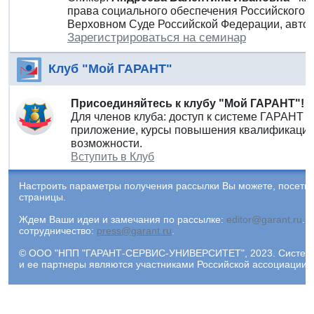
права социального обеспечения Российского г
Верховном Суде Российской Федерации, автор
Зарегистрироваться на семинар
Клуб "Мой ГАРАНТ"
Присоединяйтесь к клубу "Мой ГАРАНТ"!
Для членов клуба: доступ к системе ГАРАНТ 
приложение, курсы повышения квалификации 
возможности.
Вступить в Клуб
Настроить параметры получения рассылки Вы можете, посети
страницы.
Ждем Ваши идеи и замечания по рассылке:
editor@garant.ru
.
Р
сотрудничество:
press@garant.ru
.
© ООО "НПП "ГАРАНТ-СЕРВИС-УНИВЕРСИТЕТ", 2023. Система Г
и ее партнеры являются участниками Российской ассоциации