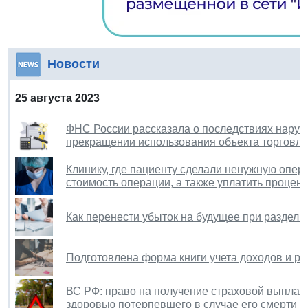
Новости
25 августа 2023
ФНС России рассказала о последствиях наруш
прекращении использования объекта торговли
Клинику, где пациенту сделали ненужную опер
стоимость операции, а также уплатить процен
Как перенести убыток на будущее при раздел
Подготовлена форма книги учета доходов и р
ВС РФ: право на получение страховой выплат
здоровью потерпевшего в случае его смерти п