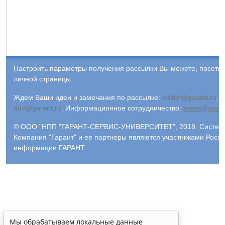
Настроить параметры получения рассылки Вы можете, посети
личной страницы.
Ждем Ваши идеи и замечания по рассылке:
editor@garant.ru
.
Р
adv@garant.ru
.
Информационное сотрудничество:
press@garan
© ООО "НПП "ГАРАНТ-СЕРВИС-УНИВЕРСИТЕТ", 2018. Система 
Компания "Гарант" и ее партнеры являются участниками Росс
информации ГАРАНТ.
Мы обрабатываем локальные данные