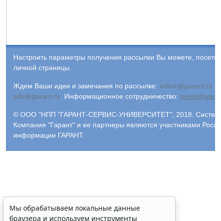
Настроить параметры получения рассылки Вы можете, посети
личной страницы.
Ждем Ваши идеи и замечания по рассылке:
editor@garant.ru
.
Р
adv@garant.ru
.
Информационное сотрудничество:
press@garan
© ООО "НПП "ГАРАНТ-СЕРВИС-УНИВЕРСИТЕТ", 2018. Система 
Компания "Гарант" и ее партнеры являются участниками Росс
информации ГАРАНТ.
Мы обрабатываем локальные данные
браузера и используем инструменты