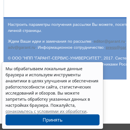
Настроить параметры получения рассылки Вы можете, посети
личной страницы.
Ждем Ваши идеи и замечания по рассылке:
editor@garant.ru
.
Р
adv@garant.ru
.
Информационное сотрудничество:
press@garan
© ООО "НПП "ГАРАНТ-СЕРВИС-УНИВЕРСИТЕТ", 2017. Система 
Компания "Гарант" и ее партнеры являются участниками Росс
Мы обрабатываем локальные данные
информации ГАРАНТ.
браузера и используем инструменты
аналитики в целях улучшения и обеспечения
работоспособности сайта, статистических
исследований и обзоров. Вы можете
запретить обработку указанных данных в
настройках браузера. Пожалуйста,
ознакомьтесь с условиями их обработки
.
Принять