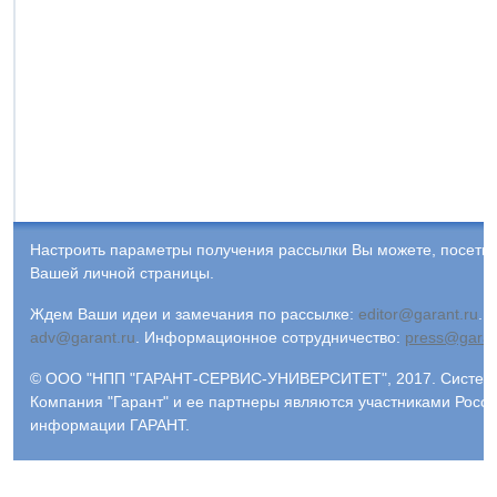
Настроить параметры получения рассылки Вы можете, посети
Вашей личной страницы.
Ждем Ваши идеи и замечания по рассылке:
editor@garant.ru
.
Р
adv@garant.ru
.
Информационное сотрудничество:
press@garan
© ООО "НПП "ГАРАНТ-СЕРВИС-УНИВЕРСИТЕТ", 2017. Система 
Компания "Гарант" и ее партнеры являются участниками Росс
информации ГАРАНТ.