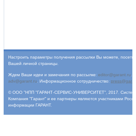
Настроить параметры получения рассылки Вы можете, посети
Вашей личной страницы.
Ждем Ваши идеи и замечания по рассылке:
editor@garant.ru
.
Р
adv@garant.ru
.
Информационное сотрудничество:
press@garan
© ООО "НПП "ГАРАНТ-СЕРВИС-УНИВЕРСИТЕТ", 2017. Система 
Компания "Гарант" и ее партнеры являются участниками Росс
информации ГАРАНТ.