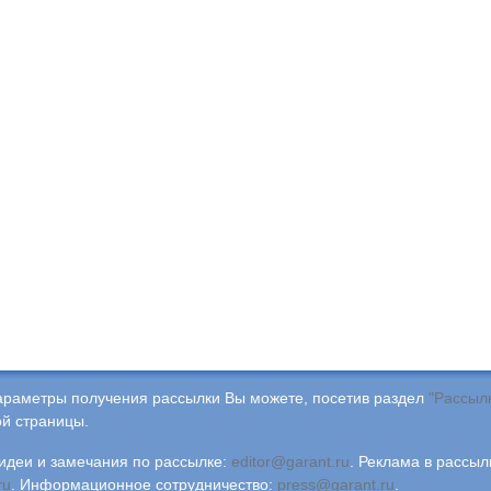
араметры получения рассылки Вы можете, посетив раздел
"Рассыл
й страницы.
деи и замечания по рассылке:
editor@garant.ru
.
Реклама в рассыл
ru
.
Информационное сотрудничество:
press@garant.ru
.