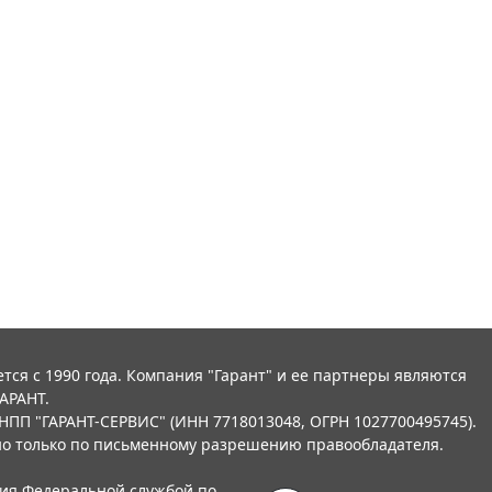
тся с 1990 года. Компания "Гарант" и ее партнеры являются
АРАНТ.
НПП "ГАРАНТ-СЕРВИС" (ИНН 7718013048, ОГРН 1027700495745).
о только по письменному разрешению правообладателя.
ния Федеральной службой по