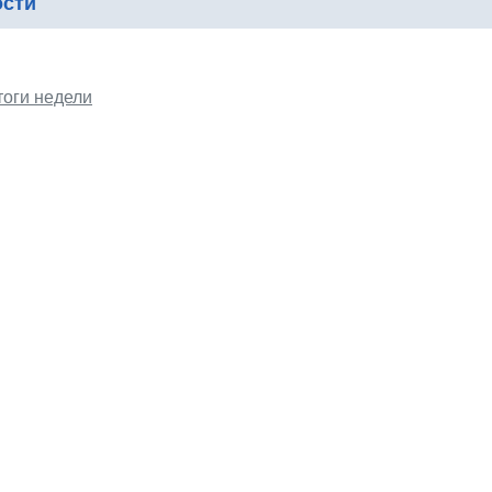
ости
тоги недели