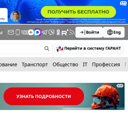
м
Войти
Eng
Перейти в систему ГАРАНТ
ование
Транспорт
Общество
IT
Профессия
П