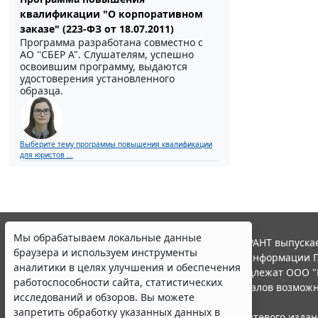
квалификации "О корпоративном
заказе" (223-ФЗ от 18.07.2011)
Программа разработана совместно с
АО ''СБЕР А". Слушателям, успешно
освоившим программу, выдаются
удостоверения установленного
образца.
Выберите тему программы повышения квалификации
для юристов ...
Мы обрабатываем локальные данные
© ООО "НПП "ГАРАНТ-СЕРВИС", 2026. Система ГАРАНТ выпускае
браузера и используем инструменты
участниками Российской ассоциации правовой информации Г
аналитики в целях улучшения и обеспечения
Все права на материалы сайта ГАРАНТ.РУ принадлежат ООО "
работоспособности сайта, статистических
Полное или частичное воспроизведение материалов возможн
исследований и обзоров. Вы можете
Правила использования портала.
запретить обработку указанных данных в
Портал ГАРАНТ.РУ зарегистрирован в качестве сетевого изда