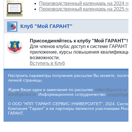
Производственный календарь на 2024 го
Производственный календарь на 2025 го
Клуб "Мой ГАРАНТ"
Присоединяйтесь к клубу "Мой ГАРАНТ"!
Для членов клуба: доступ к системе ГАРАНТ 
приложение, курсы повышения квалификации 
возможности.
Вступить в Клуб
Настроить параметры получения рассылки Вы можете, посети
личной страницы.
Ждем Ваши идеи и замечания по рассылке:
editor@garant.ru
.
Р
adv@garant.ru
.
Информационное сотрудничество:
press@garan
© ООО "НПП "ГАРАНТ-СЕРВИС-УНИВЕРСИТЕТ", 2024. Система 
Компания "Гарант" и ее партнеры являются участниками Рос
ГАРАНТ.