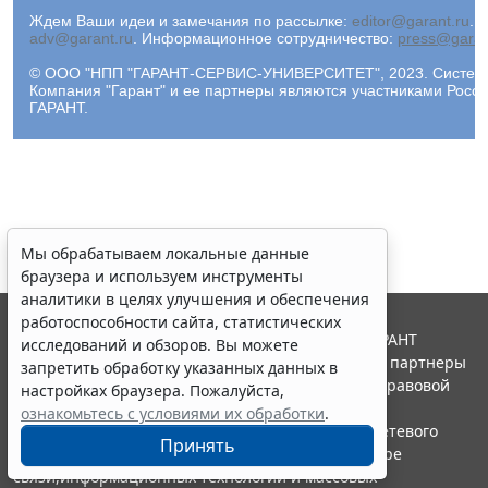
Ждем Ваши идеи и замечания по рассылке:
editor@garant.ru
.
Р
adv@garant.ru
.
Информационное сотрудничество:
press@garan
© ООО "НПП "ГАРАНТ-СЕРВИС-УНИВЕРСИТЕТ", 2023. Система 
Компания "Гарант" и ее партнеры являются участниками Рос
ГАРАНТ.
Мы обрабатываем локальные данные
браузера и используем инструменты
аналитики в целях улучшения и обеспечения
работоспособности сайта, статистических
© ООО "НПП "ГАРАНТ-СЕРВИС", 2026. Система ГАРАНТ
исследований и обзоров. Вы можете
выпускается с 1990 года. Компания "Гарант" и ее партнеры
запретить обработку указанных данных в
являются участниками Российской ассоциации правовой
настройках браузера. Пожалуйста,
информации ГАРАНТ.
ознакомьтесь с условиями их обработки
.
Портал ГАРАНТ.РУ зарегистрирован в качестве сетевого
Принять
издания Федеральной службой по надзору в сфере
связи,информационных технологий и массовых