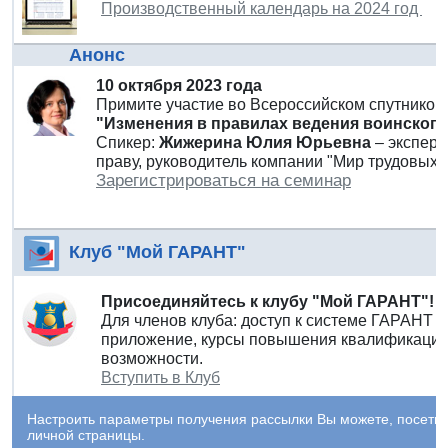
Производственный календарь на 2024 год
Анонс
10 октября 2023 года
Примите участие во Всероссийском спутнико
"Изменения в правилах ведения воинского у
Спикер:
Жижерина Юлия Юрьевна
– экспер
праву, руководитель компании "Мир трудовых 
Зарегистрироваться на семинар
Клуб "Мой ГАРАНТ"
Присоединяйтесь к клубу "Мой ГАРАНТ"!
Для членов клуба: доступ к системе ГАРАНТ 
приложение, курсы повышения квалификации 
возможности.
Вступить в Клуб
Настроить параметры получения рассылки Вы можете, посети
личной страницы.