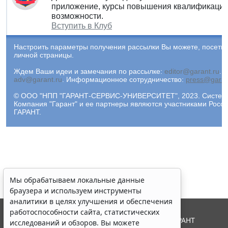
приложение, курсы повышения квалификации 
возможности.
Вступить в Клуб
Настроить параметры получения рассылки Вы можете, посети
личной страницы.
Ждем Ваши идеи и замечания по рассылке:
editor@garant.ru
.
Р
adv@garant.ru
.
Информационное сотрудничество:
press@garan
© ООО "НПП "ГАРАНТ-СЕРВИС-УНИВЕРСИТЕТ", 2023. Система 
Компания "Гарант" и ее партнеры являются участниками Рос
ГАРАНТ.
Мы обрабатываем локальные данные
браузера и используем инструменты
аналитики в целях улучшения и обеспечения
работоспособности сайта, статистических
© ООО "НПП "ГАРАНТ-СЕРВИС", 2026. Система ГАРАНТ
исследований и обзоров. Вы можете