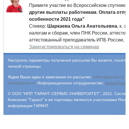
Примите участие во Всероссийском спутник
другие выплаты работникам. Оплата отпус
особенности 2021 года"
Спикер:
Шаркаева Ольга Анатольевна
, к. 
налогам и сборам, член ПНК России, аттесто
аттестованный преподаватель ИПБ России, в
Зарегистрироваться на семинар
Настроить параметры получения рассылки Вы можете, посети
личной страницы.
Ждем Ваши идеи и замечания по рассылке:
editor@garant.ru
.
Р
adv@garant.ru
.
Информационное сотрудничество:
press@garan
© ООО "НПП "ГАРАНТ-СЕРВИС-УНИВЕРСИТЕТ", 2021. Система 
Компания "Гарант" и ее партнеры являются участниками Росс
информации ГАРАНТ.