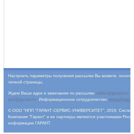
Настроить параметры получения рассылки Вы можете, посети
личной страницы.
Ждем Ваши идеи и замечания по рассылке:
editor@garant.ru
.
Р
adv@garant.ru
.
Информационное сотрудничество:
press@garan
© ООО "НПП "ГАРАНТ-СЕРВИС-УНИВЕРСИТЕТ", 2019. Система 
Компания "Гарант" и ее партнеры являются участниками Росс
информации ГАРАНТ.