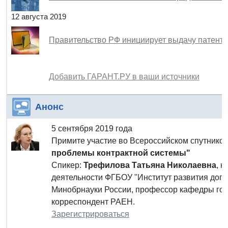
12 августа 2019
Правительство РФ инициирует выдачу патенто
Добавить ГАРАНТ.РУ в ваши источники
Анонс
5 сентября 2019 года
Примите участие во Всероссийском спутник
проблемы контрактной системы"
Спикер:
Трефилова Татьяна Николаевна
, к
деятельности ФГБОУ "Институт развития доп
Минобрнауки России, профессор кафедры госу
корреспондент РАЕН.
Зарегистрироваться