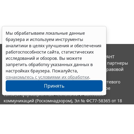
Мы обрабатываем локальные данные
браузера и используем инструменты
аналитики в целях улучшения и обеспечения
работоспособности сайта, статистических
© ООО "НПП "ГАРАНТ-СЕРВИС", 2026. Система ГАРАНТ
исследований и обзоров. Вы можете
выпускается с 1990 года. Компания "Гарант" и ее партнеры
запретить обработку указанных данных в
являются участниками Российской ассоциации правовой
настройках браузера. Пожалуйста,
информации ГАРАНТ.
ознакомьтесь с условиями их обработки
.
Портал ГАРАНТ.РУ зарегистрирован в качестве сетевого
Принять
издания Федеральной службой по надзору в сфере
связи,информационных технологий и массовых
коммуникаций (Роскомнадзором), Эл № ФС77-58365 от 18
июня 2014 года.
16+
Контакты
8-800-200-88-88