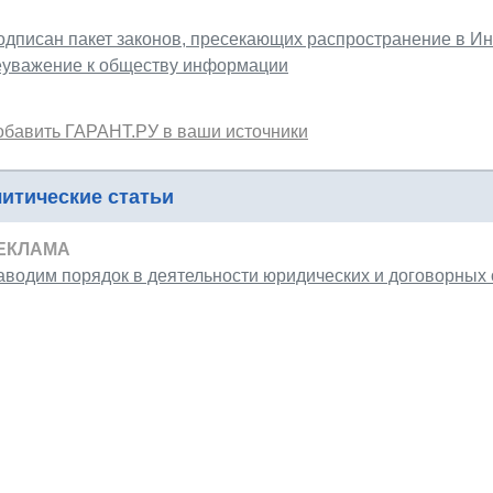
одписан пакет законов, пресекающих распространение в 
еуважение к обществу информации
обавить ГАРАНТ.РУ в ваши источники
итические статьи
ЕКЛАМА
аводим порядок в деятельности юридических и договорных 