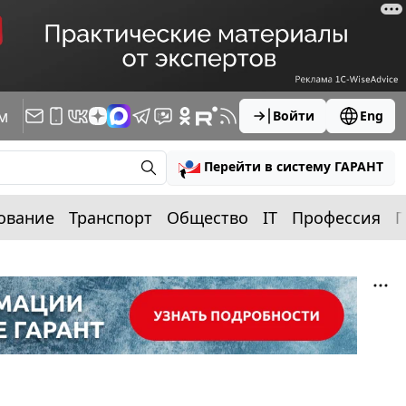
м
Войти
Eng
Перейти в систему ГАРАНТ
ование
Транспорт
Общество
IT
Профессия
П