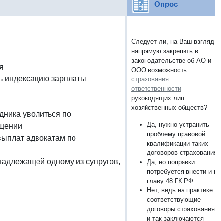
Опрос
Следует ли, на Ваш взгляд,
напрямую закрепить в
законодательстве об АО и
я
ООО возможность
ть индексацию зарплаты
страхования
ответственности
руководящих лиц
хозяйственных обществ?
дника уволиться по
Да, нужно устранить
ащении
проблему правовой
выплат адвокатам по
квалификации таких
договоров страхования
надлежащей одному из супругов,
Да, но поправки
потребуется внести и в
главу 48 ГК РФ
Нет, ведь на практике
соответствующие
договоры страхования
и так заключаются