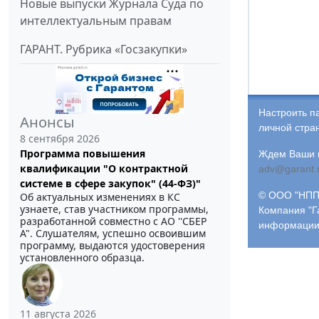
Новые выпуски Журнала Суда по
интеллектуальным правам
ГАРАНТ. Рубрика «Госзакупки»
Настроить п
Анонсы
личной стра
8 сентября 2026
Программа повышения
Ждем Ваши и
квалификации "О контрактной
adv@garant.
системе в сфере закупок" (44-ФЗ)"
© ООО "НПП 
Об актуальных изменениях в КС
узнаете, став участником программы,
Компания "Г
разработанной совместно с АО ''СБЕР
информации
А". Слушателям, успешно освоившим
программу, выдаются удостоверения
установленного образца.
11 августа 2026