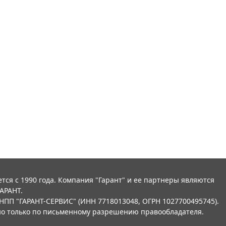
тся с 1990 года. Компания "Гарант" и ее партнеры являются
АРАНТ.
НПП "ГАРАНТ-СЕРВИС" (ИНН 7718013048, ОГРН 1027700495745).
о только по письменному разрешению правообладателя.