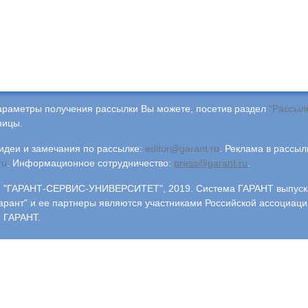
араметры получения рассылки Вы можете, посетив раздел
"Рассыл
ницы.
деи и замечания по рассылке:
editor@garant.ru
.
Реклама в рассыл
ru
.
Информационное сотрудничество:
press@garant.ru
.
"ГАРАНТ-СЕРВИС-УНИВЕРСИТЕТ", 2019. Система ГАРАНТ выпускае
арант" и ее партнеры являются участниками Российской ассоциаци
 ГАРАНТ.