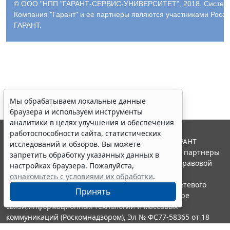
© ООО "НПП "ГАРАНТ-СЕРВИС-УНИВЕРСИТЕТ", 2018. Система 
Компания "Гарант" и ее партнеры являются участниками Рос
ГАРАНТ.
Мы обрабатываем локальные данные
браузера и используем инструменты
аналитики в целях улучшения и обеспечения
работоспособности сайта, статистических
© ООО "НПП "ГАРАНТ-СЕРВИС", 2026. Система ГАРАНТ
исследований и обзоров. Вы можете
выпускается с 1990 года. Компания "Гарант" и ее партнеры
запретить обработку указанных данных в
являются участниками Российской ассоциации правовой
настройках браузера. Пожалуйста,
информации ГАРАНТ.
ознакомьтесь с условиями их обработки
.
Портал ГАРАНТ.РУ зарегистрирован в качестве сетевого
Принять
издания Федеральной службой по надзору в сфере
связи,информационных технологий и массовых
коммуникаций (Роскомнадзором), Эл № ФС77-58365 от 18
июня 2014 года.