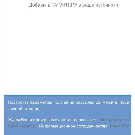
Добавить ГАРАНТ.РУ в ваши источники
Настроить параметры получения рассылки Вы можете, посети
личной страницы.
Ждем Ваши идеи и замечания по рассылке:
editor@garant.ru
.
Р
adv@garant.ru
.
Информационное сотрудничество:
press@garan