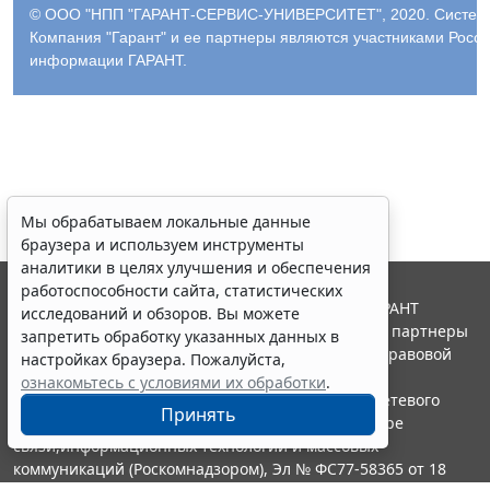
© ООО "НПП "ГАРАНТ-СЕРВИС-УНИВЕРСИТЕТ", 2020. Система 
Компания "Гарант" и ее партнеры являются участниками Росс
информации ГАРАНТ.
Мы обрабатываем локальные данные
браузера и используем инструменты
аналитики в целях улучшения и обеспечения
работоспособности сайта, статистических
© ООО "НПП "ГАРАНТ-СЕРВИС", 2026. Система ГАРАНТ
исследований и обзоров. Вы можете
выпускается с 1990 года. Компания "Гарант" и ее партнеры
запретить обработку указанных данных в
являются участниками Российской ассоциации правовой
настройках браузера. Пожалуйста,
информации ГАРАНТ.
ознакомьтесь с условиями их обработки
.
Портал ГАРАНТ.РУ зарегистрирован в качестве сетевого
Принять
издания Федеральной службой по надзору в сфере
связи,информационных технологий и массовых
коммуникаций (Роскомнадзором), Эл № ФС77-58365 от 18