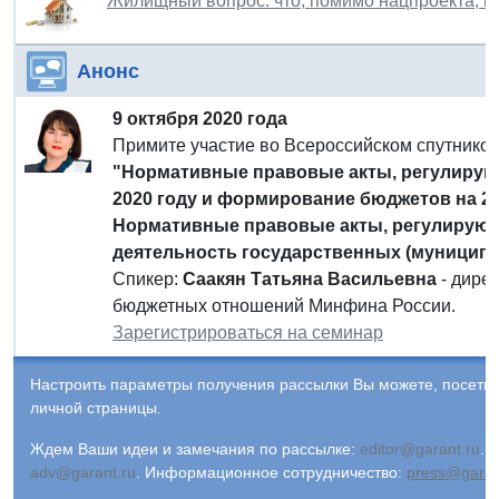
Жилищный вопрос: что, помимо нацпроекта, н
Анонс
9 октября 2020 года
Примите участие во Всероссийском спутнико
"Нормативные правовые акты, регулирую
2020 году и формирование бюджетов на 2021
Нормативные правовые акты, регулирую
деятельность государственных (муницип
Спикер:
Саакян Татьяна Васильевна
- дире
бюджетных отношений Минфина России.
Зарегистрироваться на семинар
Настроить параметры получения рассылки Вы можете, посети
личной страницы.
Ждем Ваши идеи и замечания по рассылке:
editor@garant.ru
.
Р
adv@garant.ru
.
Информационное сотрудничество:
press@garan