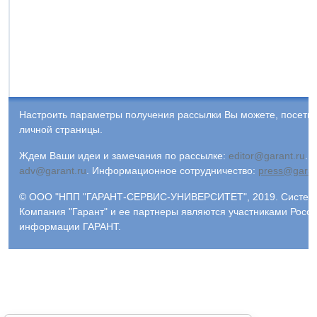
Настроить параметры получения рассылки Вы можете, посети
личной страницы.
Ждем Ваши идеи и замечания по рассылке:
editor@garant.ru
.
Р
adv@garant.ru
.
Информационное сотрудничество:
press@garan
© ООО "НПП "ГАРАНТ-СЕРВИС-УНИВЕРСИТЕТ", 2019. Система 
Компания "Гарант" и ее партнеры являются участниками Росс
информации ГАРАНТ.