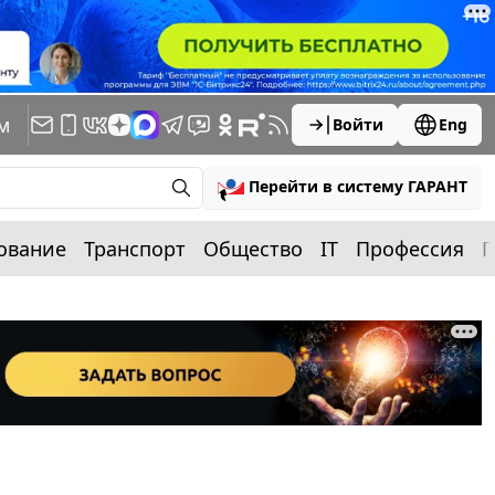
м
Войти
Eng
Перейти в систему ГАРАНТ
ование
Транспорт
Общество
IT
Профессия
П