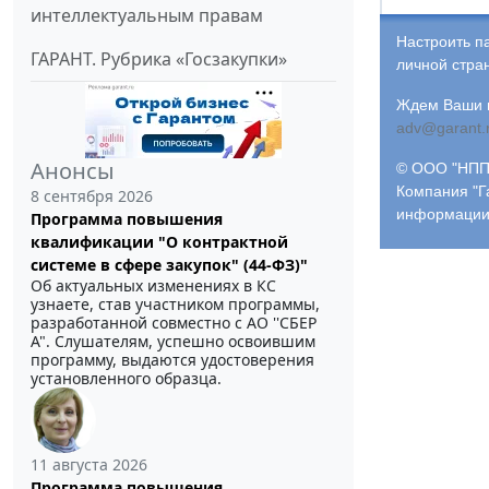
интеллектуальным правам
Настроить п
ГАРАНТ. Рубрика «Госзакупки»
личной стра
Ждем Ваши и
adv@garant.
Анонсы
© ООО "НПП 
Компания "Г
8 сентября 2026
информации
Программа повышения
квалификации "О контрактной
системе в сфере закупок" (44-ФЗ)"
Об актуальных изменениях в КС
узнаете, став участником программы,
разработанной совместно с АО ''СБЕР
А". Слушателям, успешно освоившим
программу, выдаются удостоверения
установленного образца.
11 августа 2026
Программа повышения