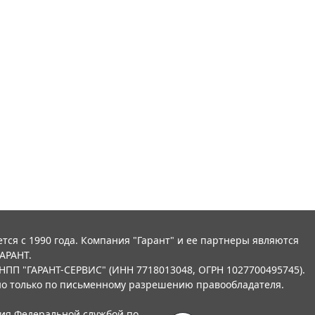
тся с 1990 года. Компания "Гарант" и ее партнеры являются
АРАНТ.
НПП "ГАРАНТ-СЕРВИС" (ИНН 7718013048, ОГРН 1027700495745).
о только по письменному разрешению правообладателя.
ния Федеральной службой по