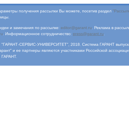
араметры получения рассылки Вы можете, посетив раздел
"Рассыл
ницы.
деи и замечания по рассылке:
editor@garant.ru
.
Реклама в рассыл
ru
.
Информационное сотрудничество:
press@garant.ru
.
"ГАРАНТ-СЕРВИС-УНИВЕРСИТЕТ", 2018. Система ГАРАНТ выпускае
арант" и ее партнеры являются участниками Российской ассоциаци
 ГАРАНТ.