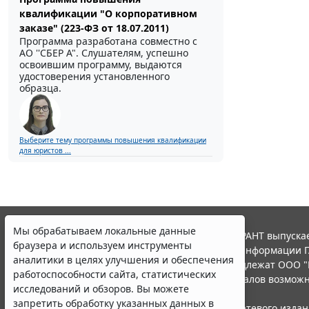
квалификации "О корпоративном
заказе" (223-ФЗ от 18.07.2011)
Программа разработана совместно с
АО ''СБЕР А". Слушателям, успешно
освоившим программу, выдаются
удостоверения установленного
образца.
Выберите тему программы повышения квалификации
для юристов ...
Мы обрабатываем локальные данные
© ООО "НПП "ГАРАНТ-СЕРВИС", 2026. Система ГАРАНТ выпускае
браузера и используем инструменты
участниками Российской ассоциации правовой информации Г
аналитики в целях улучшения и обеспечения
Все права на материалы сайта ГАРАНТ.РУ принадлежат ООО "
работоспособности сайта, статистических
Полное или частичное воспроизведение материалов возможн
исследований и обзоров. Вы можете
Правила использования портала.
запретить обработку указанных данных в
Портал ГАРАНТ.РУ зарегистрирован в качестве сетевого изда