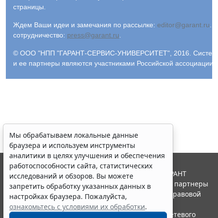
страницы.
Ждем Ваши идеи и замечания по рассылке:
editor@garant.ru
.
Р
сотрудничество:
press@garant.ru
.
© ООО "НПП "ГАРАНТ-СЕРВИС-УНИВЕРСИТЕТ", 2016. Система Г
и ее партнеры являются участниками Российской ассоциации
Мы обрабатываем локальные данные
браузера и используем инструменты
аналитики в целях улучшения и обеспечения
работоспособности сайта, статистических
© ООО "НПП "ГАРАНТ-СЕРВИС", 2026. Система ГАРАНТ
исследований и обзоров. Вы можете
выпускается с 1990 года. Компания "Гарант" и ее партнеры
запретить обработку указанных данных в
являются участниками Российской ассоциации правовой
настройках браузера. Пожалуйста,
информации ГАРАНТ.
ознакомьтесь с условиями их обработки
.
Портал ГАРАНТ.РУ зарегистрирован в качестве сетевого