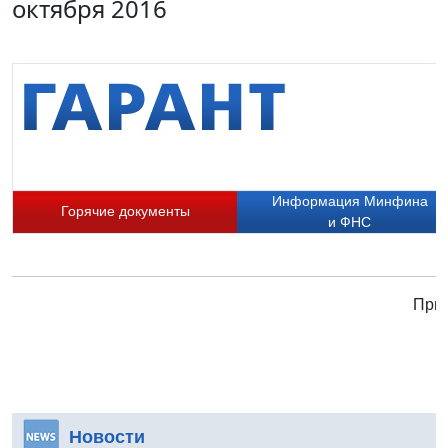
октября 2016
Информация Минфина
Горячие документы
и ФНС
Прис
Новости