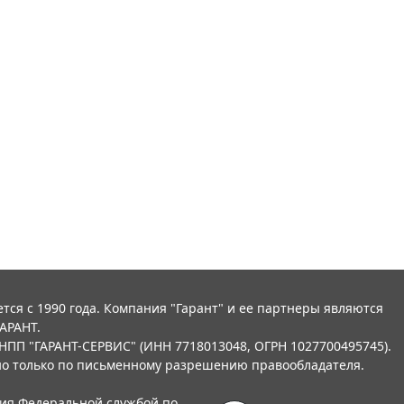
тся с 1990 года. Компания "Гарант" и ее партнеры являются
АРАНТ.
НПП "ГАРАНТ-СЕРВИС" (ИНН 7718013048, ОГРН 1027700495745).
о только по письменному разрешению правообладателя.
ния Федеральной службой по