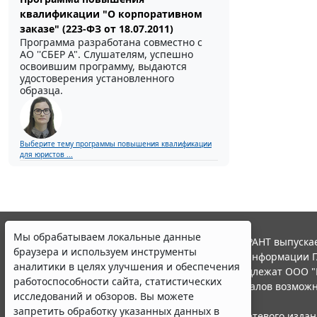
квалификации "О корпоративном
заказе" (223-ФЗ от 18.07.2011)
Программа разработана совместно с
АО ''СБЕР А". Слушателям, успешно
освоившим программу, выдаются
удостоверения установленного
образца.
Выберите тему программы повышения квалификации
для юристов ...
Мы обрабатываем локальные данные
© ООО "НПП "ГАРАНТ-СЕРВИС", 2026. Система ГАРАНТ выпускае
браузера и используем инструменты
участниками Российской ассоциации правовой информации Г
аналитики в целях улучшения и обеспечения
Все права на материалы сайта ГАРАНТ.РУ принадлежат ООО "
работоспособности сайта, статистических
Полное или частичное воспроизведение материалов возможн
исследований и обзоров. Вы можете
Правила использования портала.
запретить обработку указанных данных в
Портал ГАРАНТ.РУ зарегистрирован в качестве сетевого изда