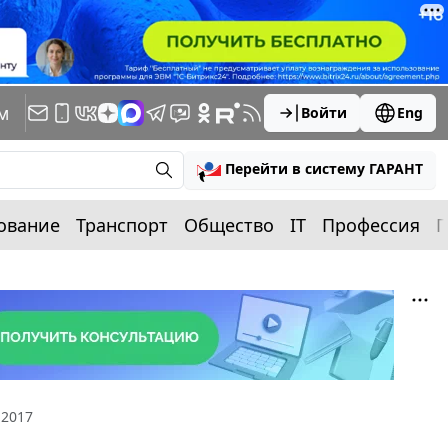
м
Войти
Eng
Перейти в систему ГАРАНТ
ование
Транспорт
Общество
IT
Профессия
П
 2017