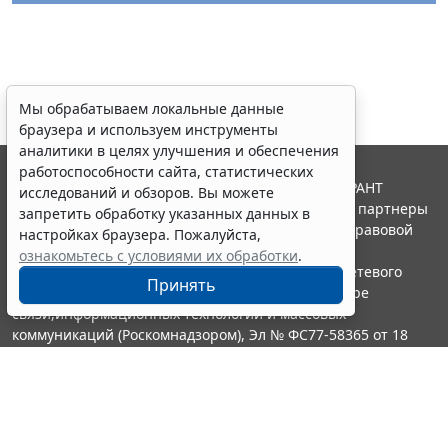
Мы обрабатываем локальные данные
браузера и используем инструменты
аналитики в целях улучшения и обеспечения
работоспособности сайта, статистических
© ООО "НПП "ГАРАНТ-СЕРВИС", 2026. Система ГАРАНТ
исследований и обзоров. Вы можете
выпускается с 1990 года. Компания "Гарант" и ее партнеры
запретить обработку указанных данных в
являются участниками Российской ассоциации правовой
настройках браузера. Пожалуйста,
информации ГАРАНТ.
ознакомьтесь с условиями их обработки
.
Портал ГАРАНТ.РУ зарегистрирован в качестве сетевого
Принять
издания Федеральной службой по надзору в сфере
связи,информационных технологий и массовых
коммуникаций (Роскомнадзором), Эл № ФС77-58365 от 18
июня 2014 года.
16+
Контакты
8-800-200-88-88