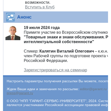
возможности.
Вступить в Клуб
Анонс
19 июля 2024 года
Примите участие во Всероссийском спутнико
"Товарные знаки и знаки обслуживания. Р
интеллектуальной собственности"
Спикер:
Калятин Виталий Олегович
– к.ю.н.
член Рабочей группы по подготовке проекта ча
Российской Федерации.
Зарегистрироваться на семинар
Настроить параметры получения рассылки Вы можете, посети
Ждем Ваши идеи и замечания по рассылке:
editor@garant.ru
.
Р
press@garant.ru
.
© ООО "НПП "ГАРАНТ-СЕРВИС-УНИВЕРСИТЕТ", 2024. Система Г
являются участниками Российской ассоциации правовой инфо