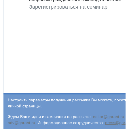
Зарегистрироваться на семинар
Настроить параметры получения рассылки Вы можете, посети
личной страницы.
Ждем Ваши идеи и замечания по рассылке:
editor@garant.ru
.
Р
adv@garant.ru
.
Информационное сотрудничество:
press@garan