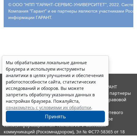
© ООО "НПП "ГАРАНТ-СЕРВИС-УНИВЕРСИТЕТ", 2022. Система 
Компания "Гарант" и ее партнеры являются участниками Росс
информации ГАРАНТ.
Мы обрабатываем локальные данные
браузера и используем инструменты
аналитики в целях улучшения и обеспечения
работоспособности сайта, статистических
© ООО "НПП "ГАРАНТ-СЕРВИС", 2026. Система ГАРАНТ
исследований и обзоров. Вы можете
выпускается с 1990 года. Компания "Гарант" и ее партнеры
запретить обработку указанных данных в
являются участниками Российской ассоциации правовой
настройках браузера. Пожалуйста,
информации ГАРАНТ.
ознакомьтесь с условиями их обработки
.
Портал ГАРАНТ.РУ зарегистрирован в качестве сетевого
Принять
издания Федеральной службой по надзору в сфере
связи,информационных технологий и массовых
коммуникаций (Роскомнадзором), Эл № ФС77-58365 от 18