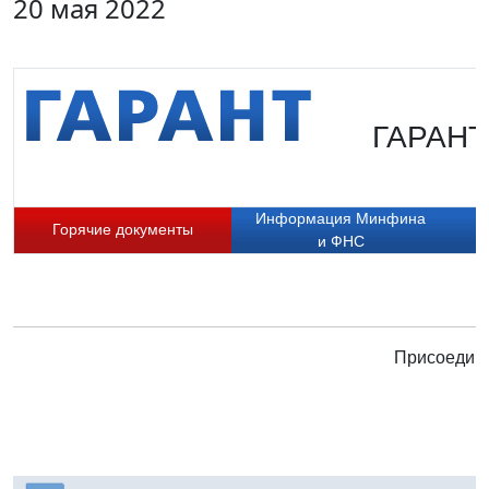
20 мая 2022
ГАРАНТ.
Информация Минфина
Горячие документы
и ФНС
Присоединя