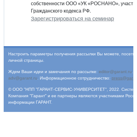
собственности ООО «УК «РОСНАНО», участник
Гражданского кодекса РФ.
Зарегистрироваться на семинар
Настроить параметры получения рассылки Вы можете, посети
личной страницы.
Ждем Ваши идеи и замечания по рассылке:
editor@garant.ru
.
Р
adv@garant.ru
.
Информационное сотрудничество:
press@garan
© ООО "НПП "ГАРАНТ-СЕРВИС-УНИВЕРСИТЕТ", 2022. Система 
Компания "Гарант" и ее партнеры являются участниками Росс
информации ГАРАНТ.