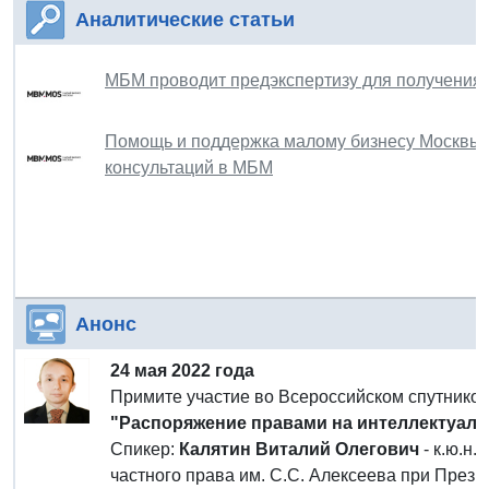
Аналитические статьи
МБМ проводит предэкспертизу для получения 
Помощь и поддержка малому бизнесу Москвы: с
консультаций в МБМ
Анонс
24 мая 2022 года
Примите участие во Всероссийском спутнико
"Распоряжение правами на интеллектуал
Спикер:
Калятин Виталий Олегович
- к.ю.н.
частного права им. С.С. Алексеева при През