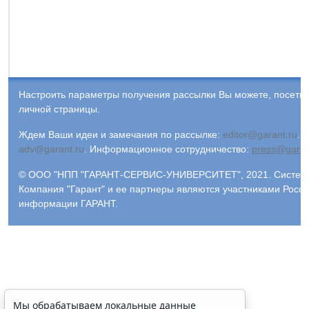
Настроить параметры получения рассылки Вы можете, посети
личной страницы.
Ждем Ваши идеи и замечания по рассылке:
editor@garant.ru
.
Р
adv@garant.ru
.
Информационное сотрудничество:
press@garan
© ООО "НПП "ГАРАНТ-СЕРВИС-УНИВЕРСИТЕТ", 2021. Система 
Компания "Гарант" и ее партнеры являются участниками Росс
информации ГАРАНТ.
Мы обрабатываем локальные данные