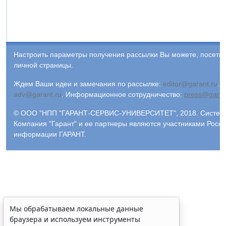
Настроить параметры получения рассылки Вы можете, посети
личной страницы.
Ждем Ваши идеи и замечания по рассылке:
editor@garant.ru
.
Р
adv@garant.ru
.
Информационное сотрудничество:
press@garan
© ООО "НПП "ГАРАНТ-СЕРВИС-УНИВЕРСИТЕТ", 2018. Система 
Компания "Гарант" и ее партнеры являются участниками Росс
информации ГАРАНТ.
Мы обрабатываем локальные данные
браузера и используем инструменты