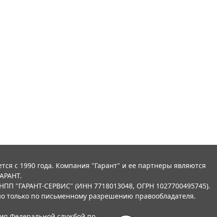
тся с 1990 года. Компания "Гарант" и ее партнеры являются
АРАНТ.
НПП "ГАРАНТ-СЕРВИС" (ИНН 7718013048, ОГРН 1027700495745).
о только по письменному разрешению правообладателя.
ния Федеральной службой по