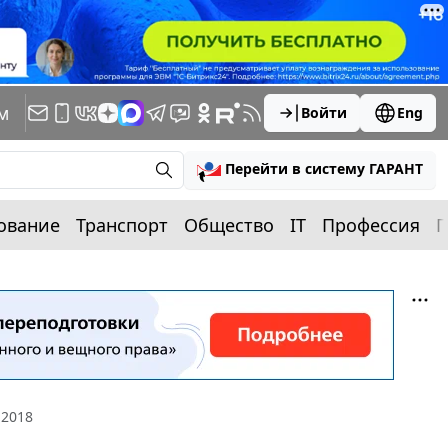
м
Войти
Eng
Перейти в систему ГАРАНТ
ование
Транспорт
Общество
IT
Профессия
П
 2018