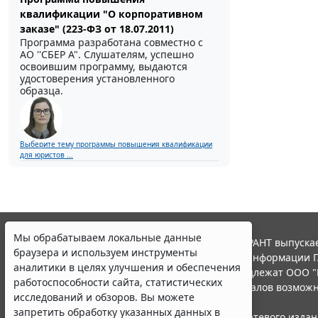
квалификации "О корпоративном
заказе" (223-ФЗ от 18.07.2011)
Программа разработана совместно с
АО ''СБЕР А". Слушателям, успешно
освоившим программу, выдаются
удостоверения установленного
образца.
Выберите тему программы повышения квалификации
для юристов ...
Мы обрабатываем локальные данные
© ООО "НПП "ГАРАНТ-СЕРВИС", 2026. Система ГАРАНТ выпускае
браузера и используем инструменты
участниками Российской ассоциации правовой информации Г
аналитики в целях улучшения и обеспечения
Все права на материалы сайта ГАРАНТ.РУ принадлежат ООО "
работоспособности сайта, статистических
Полное или частичное воспроизведение материалов возможн
исследований и обзоров. Вы можете
Правила использования портала.
запретить обработку указанных данных в
Портал ГАРАНТ.РУ зарегистрирован в качестве сетевого изда