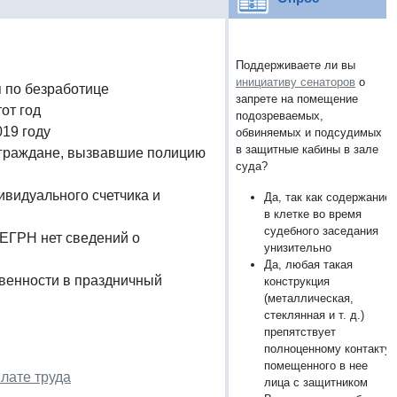
Поддерживаете ли вы
инициативу сенаторов
о
я по безработице
запрете на помещение
от год
подозреваемых,
019 году
обвиняемых и подсудимых
в защитные кабины в зале
 граждане, вызвавшие полицию
суда?
ивидуального счетчика и
Да, так как содержание
в клетке во время
судебного заседания
в ЕГРН нет сведений о
унизительно
Да, любая такая
твенности в праздничный
конструкция
(металлическая,
стеклянная и т. д.)
препятствует
полноценному контакту
помещенного в нее
лате труда
лица с защитником