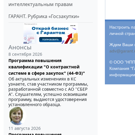
интеллектуальным правам
ГАРАНТ. Рубрика «Госзакупки»
Настроить п
личной стра
Ждем Ваши и
Анонсы
adv@garant.
8 сентября 2026
Программа повышения
© ООО "НПП 
квалификации "О контрактной
Компания "Г
системе в сфере закупок" (44-ФЗ)"
информации
Об актуальных изменениях в КС
узнаете, став участником программы,
разработанной совместно с АО ''СБЕР
А". Слушателям, успешно освоившим
программу, выдаются удостоверения
установленного образца.
11 августа 2026
Программа повышения