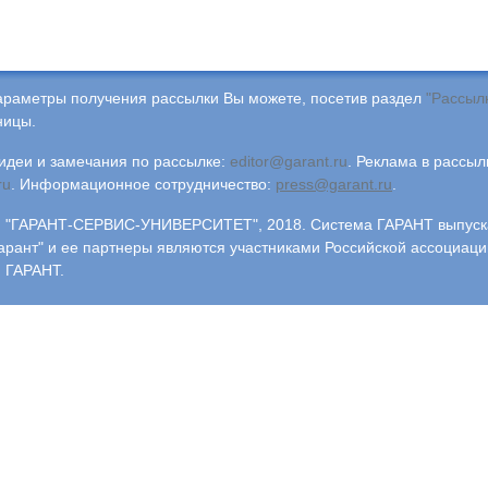
араметры получения рассылки Вы можете, посетив раздел
"Рассыл
ницы.
деи и замечания по рассылке:
editor@garant.ru
.
Реклама в рассыл
ru
.
Информационное сотрудничество:
press@garant.ru
.
"ГАРАНТ-СЕРВИС-УНИВЕРСИТЕТ", 2018. Система ГАРАНТ выпускае
арант" и ее партнеры являются участниками Российской ассоциаци
 ГАРАНТ.