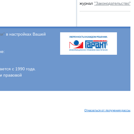
журнал
"Законодательство"
.
ки"
в настройках Вашей
ке:
тся с 1990 года.
и правовой
Отказаться от получения рассыло