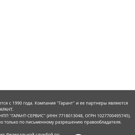
тся с 1990 года. Компания "Гарант" и ее партнеры являются
АРАНТ.
НПП "ГАРАНТ-СЕРВИС" (ИНН 7718013048, ОГРН 1027700495745).
о только по письменному разрешению правообладателя.
ния Федеральной службой по