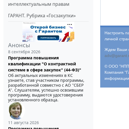
интеллектуальным правам
ГАРАНТ. Рубрика «Госзакупки»
Настроить п
личной стра
Анонсы
Ждем Ваши и
8 сентября 2026
adv@garant.
Программа повышения
квалификации "О контрактной
© ООО "НПП 
системе в сфере закупок" (44-ФЗ)"
Компания "Г
Об актуальных изменениях в КС
информации
узнаете, став участником программы,
разработанной совместно с АО ''СБЕР
А". Слушателям, успешно освоившим
программу, выдаются удостоверения
установленного образца.
11 августа 2026
Программа повышения