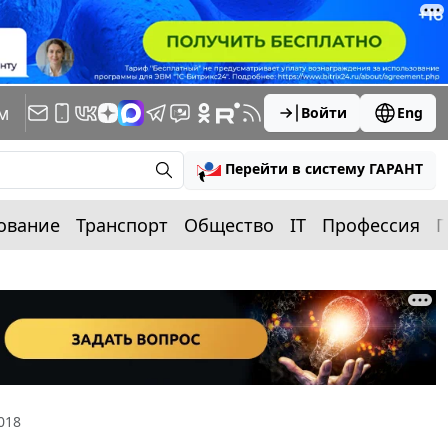
м
Войти
Eng
Перейти в систему ГАРАНТ
ование
Транспорт
Общество
IT
Профессия
П
018