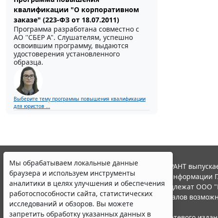
квалификации "О корпоративном
заказе" (223-ФЗ от 18.07.2011)
Программа разработана совместно с
АО ''СБЕР А". Слушателям, успешно
освоившим программу, выдаются
удостоверения установленного
образца.
Выберите тему программы повышения квалификации
для юристов ...
Мы обрабатываем локальные данные
© ООО "НПП "ГАРАНТ-СЕРВИС", 2026. Система ГАРАНТ выпускае
браузера и используем инструменты
участниками Российской ассоциации правовой информации Г
аналитики в целях улучшения и обеспечения
Все права на материалы сайта ГАРАНТ.РУ принадлежат ООО "
работоспособности сайта, статистических
Полное или частичное воспроизведение материалов возможн
исследований и обзоров. Вы можете
Правила использования портала.
запретить обработку указанных данных в
Портал ГАРАНТ.РУ зарегистрирован в качестве сетевого изда