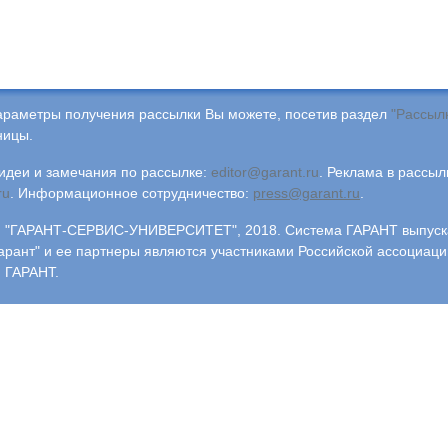
араметры получения рассылки Вы можете, посетив раздел
"Рассыл
ницы.
деи и замечания по рассылке:
editor@garant.ru
.
Реклама в рассыл
ru
.
Информационное сотрудничество:
press@garant.ru
.
"ГАРАНТ-СЕРВИС-УНИВЕРСИТЕТ", 2018. Система ГАРАНТ выпускае
арант" и ее партнеры являются участниками Российской ассоциаци
 ГАРАНТ.