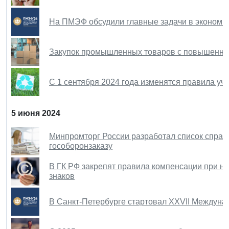
На ПМЭФ обсудили главные задачи в экономик
Закупок промышленных товаров с повышенны
С 1 сентября 2024 года изменятся правила уч
5 июня 2024
Минпромторг России разработал список справ
гособоронзаказу
В ГК РФ закрепят правила компенсации при н
знаков
В Санкт-Петербурге стартовал XXVII Междун