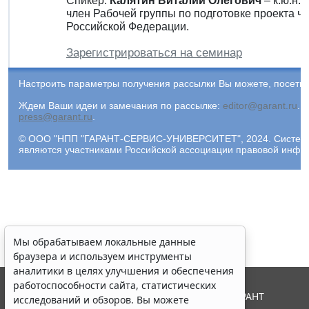
Спикер:
Калятин Виталий Олегович
– к.ю.н.
член Рабочей группы по подготовке проекта ча
Российской Федерации.
Зарегистрироваться на семинар
Настроить параметры получения рассылки Вы можете, посети
Ждем Ваши идеи и замечания по рассылке:
editor@garant.ru
.
Р
press@garant.ru
.
© ООО "НПП "ГАРАНТ-СЕРВИС-УНИВЕРСИТЕТ", 2024. Система Г
являются участниками Российской ассоциации правовой инфо
Мы обрабатываем локальные данные
браузера и используем инструменты
аналитики в целях улучшения и обеспечения
работоспособности сайта, статистических
© ООО "НПП "ГАРАНТ-СЕРВИС", 2026. Система ГАРАНТ
исследований и обзоров. Вы можете