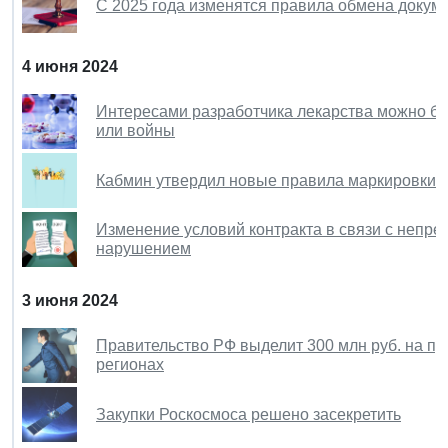
С 2025 года изменятся правила обмена докум
4 июня 2024
Интересами разработчика лекарства можно бу
или войны
Кабмин утвердил новые правила маркировки 
Изменение условий контракта в связи с непр
нарушением
3 июня 2024
Правительство РФ выделит 300 млн руб. на п
регионах
Закупки Роскосмоса решено засекретить