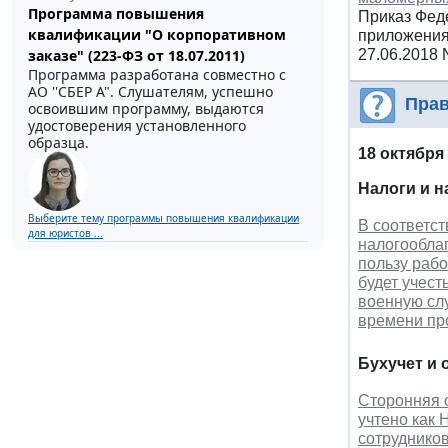
Программа повышения
Приказ Феде
квалификации "О корпоративном
приложения
заказе" (223-ФЗ от 18.07.2011)
27.06.2018
Программа разработана совместно с
АО ''СБЕР А". Слушателям, успешно
Прав
освоившим программу, выдаются
удостоверения установленного
образца.
18 октября
Налоги и 
Выберите тему программы повышения квалификации
В соответст
для юристов ...
налогооблаг
пользу раб
будет учес
военную слу
времени пр
Бухучет и 
Сторонняя о
учтено как 
сотруднико