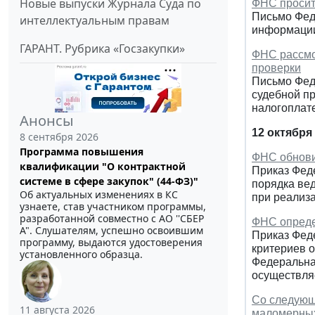
Новые выпуски Журнала Суда по
ФНС просит
Письмо Фед
интеллектуальным правам
информаци
ГАРАНТ. Рубрика «Госзакупки»
ФНС рассмо
проверки
Письмо Фед
судебной п
налогоплат
Анонсы
12 октября
8 сентября 2026
Программа повышения
ФНС обнови
квалификации "О контрактной
Приказ Фед
системе в сфере закупок" (44-ФЗ)"
порядка ве
Об актуальных изменениях в КС
при реализ
узнаете, став участником программы,
разработанной совместно с АО ''СБЕР
ФНС опреде
А". Слушателям, успешно освоившим
Приказ Феде
программу, выдаются удостоверения
критериев 
установленного образца.
Федеральна
осуществля
Со следующ
11 августа 2026
маломерных