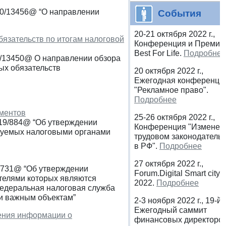
20/13456@ “О направлении
События
20-21 октября 2022 г.,
язательств по итогам налоговой
Конференция и Премия
Best For Life.
Подробнее
7/13450@ О направлении обзора
ых обязательств
20 октября 2022 г.,
Ежегодная конференци
"Рекламное право".
Подробнее
ментов
25-26 октября 2022 г.,
-19/884@ “Об утверждении
Конференция "Изменен
ьзуемых налоговыми органами
трудовом законодатель
в РФ".
Подробнее
27 октября 2022 г.,
4/731@ “Об утверждении
Forum.Digital Smart city
ателями которых являются
2022.
Подробнее
Федеральная налоговая служба
ки важным объектам”
2-3 ноября 2022 г., 19-й
Ежегодный саммит
ения информации о
финансовых директоро