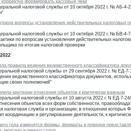
 корректно формировать кассовые чеки
еральной налоговой службы от 10 октября 2022 г. № АБ-4-
и”
трела вопросы установления действительных налоговых об
еральной налоговой службы от 10 октября 2022 г. № БВ-4-
рактики по вопросам установления действительных налогов
ельщика по итогам налоговой проверки
 2022
ла правила ведения ведомственного классификатора доку
еральной налоговой службы от 29 сентября 2022 г. № ЕД-7
дения ведомственного классификатора документов, испол
ации своих полномочий”
лила критерии отнесения объектов к критически важным
ральной налоговой службы от 10 августа 2022 г. N ЕД-7-2
отнесения объектов всех форм собственности, правооблад
я налоговая служба и организации, в отношении которых 
ет координацию и регулирование деятельности, к критичес
его года изменятся формы, форматы и порядок представл
, морских и речных судах