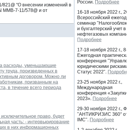
России.
Подробнее
21/821@ “О внесении изменений в
N ММВ-7-11/578@ и от
16-18 ноября 2022 г., 20
Всероссийский ежегод
семинар "Налогооблож
и бухгалтерский учет в
нефтегазовых компания
Подробнее
17-18 ноября 2022 г., 8-я
Ежегодная практическа
конференция "Управле
 на расходы, уменьшающие
юридическими рисками:
ту труда, произведенных в
Статус 2022".
Подробне
ективным договором. Можно ли
работникам, призванным на
23-25 ноября 2022 г.,
а, в течение всего периода
Международная
конференция «Закупки
2023».
Подробнее
29-30 ноября 2022 г., Ф
"АНТИКРИЗИС 360° от
 исключительное право, будет
IMC".
Подробнее
ьная часть: - интервьюирование
ющих в них информационных
1-2 декабря 2022 г.,