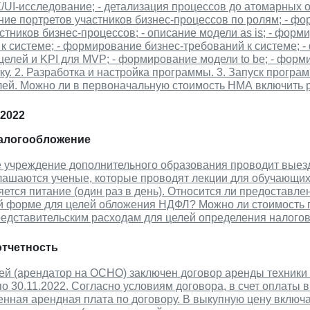
X/UI-исследование; - детализация процессов до атомарных о
ие портретов участников бизнес-процессов по ролям; - фо
стников бизнес-процессов; - описание модели as is; - фо
к системе; - формирование бизнес-требований к системе; 
целей и KPI для MVP; - формирование модели to be; - фор
ку. 2. Разработка и настройка программы. 3. Запуск прогр
лей. Можно ли в первоначальную стоимость НМА включить 
 2022
налогообложение
 учреждение дополнительного образования проводит выез
лашаются ученые, которые проводят лекции для обучающих
ется питание (один раз в день). Относится ли предоставле
й форме для целей обложения НДФЛ? Можно ли стоимость 
редставительским расходам для целей определения налогов
отчетность
ей (арендатор на ОСНО) заключен договор аренды техники 
по 30.11.2022. Согласно условиям договора, в счет оплаты
енная арендная плата по договору. В выкупную цену включ