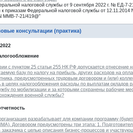
ральной налоговой службы от 9 сентября 2022 г. № ЕД-7-
 к приказам Федеральной налоговой службы от 12.11.2014 
 N ММВ-7-21/419@”
овые консультации (практика)
 2022
налогообложение
вии с пунктом 25 статьи 255 НК РФ допускается отнесение
аемую базу по налогу на прибыль, других расходов на опла
отника, предусмотренных трудовым договором и (или) колл
ть в целях налогообложения расходы по выплатам окладов 
жбу по мобилизации и за которыми сохранены рабочие мест
охождения военной службы?
отчетность
рганизация разрабатывает для компании программу (будет
НМА). Договором предусмотрены три этапа: 1. Подготовител
в заказчика с целью описания бизнес-процессов и участву