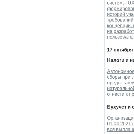
систем; - U
формирован
историй уча
требований 
концепции, 
на разработ
пользовате
17 октября
Налоги и 
Автономное
сборы приг
предоставля
натурально
отнести к п
Бухучет и 
Организаци
01.04.2021 
вся выплач