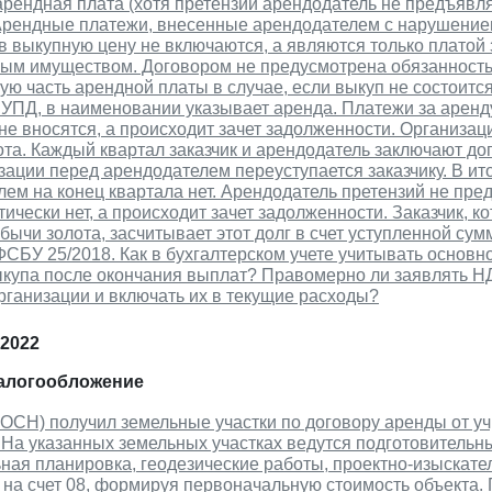
рендная плата (хотя претензий арендодатель не предъявля
 Арендные платежи, внесенные арендодателем с нарушение
в выкупную цену не включаются, а являются только платой
ым имуществом. Договором не предусмотрена обязанность
ю часть арендной платы в случае, если выкуп не состоит
УПД, в наименовании указывает аренда. Платежи за аренду
не вносятся, а происходит зачет задолженности. Организа
та. Каждый квартал заказчик и арендодатель заключают до
зации перед арендодателем переуступается заказчику. В и
ем на конец квартала нет. Арендодатель претензий не предъ
ически нет, а происходит зачет задолженности. Заказчик, 
бычи золота, засчитывает этот долг в счет уступленной сум
СБУ 25/2018. Как в бухгалтерском учете учитывать основн
ыкупа после окончания выплат? Правомерно ли заявлять 
рганизации и включать их в текущие расходы?
 2022
налогообложение
ОСН) получил земельные участки по договору аренды от у
На указанных земельных участках ведутся подготовительн
ная планировка, геодезические работы, проектно-изыскатель
на счет 08, формируя первоначальную стоимость объекта. 