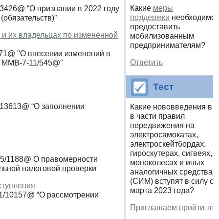
Какие
меры
13426@ “О признании в 2022 году
поддержки
необходимо
(обязательств)”
предоставить
 и их владельцах по измененной
мобилизованным
предпринимателям?
671@ "О внесении изменений в
Ответить
№ ММВ-7-11/545@"
Тест
3/13613@ “О заполнении
Какие нововведения в 
в части правил
передвижения на
электросамокатах,
электроскейтбордах,
гироскутерах, сигвеях,
-15/1188@ О правомерности
моноколесах и иных
льной налоговой проверки
аналогичных средствах
(СИМ) вступят в силу с 
ступления
марта 2023 года?
-1/10157@ “О рассмотрении
Приглашаем пройти тес