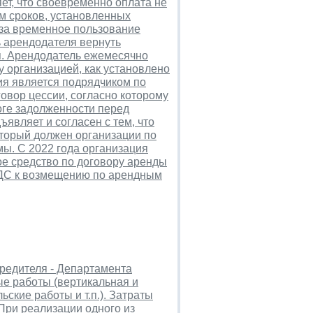
ет, что своевременно оплата не
м сроков, установленных
 за временное пользование
 арендодателя вернуть
ся. Арендодатель ежемесячно
 организацией, как установлено
ция является подрядчиком по
говор цессии, согласно которому
тоге задолженности перед
являет и согласен с тем, что
который должен организации по
мы. С 2022 года организация
ое средство по договору аренды
НДС к возмещению по арендным
чредителя - Департамента
ые работы (вертикальная и
ские работы и т.п.). Затраты
При реализации одного из