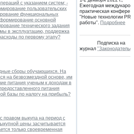
пераций с указанием систем; -
Ежегодная международ
рмирование пользовательских
практическая конферен
рмирование функциональных
"Новые технологии PR-
- формирование основной
работы".
Подробнее
мирование технического задания
аммы в эксплуатацию, поддержка
расходы по первому этапу?
Подписка на
журнал
"Законодательс
дные сборы обучающихся. На
ся на безвозмездной основе, им
ние питания ученым к доходам в
предоставленного питания
ой базы по налогу на прибыль?
с правом выкупа на период с
 выкупной цены засчитывается
ается только своевременная