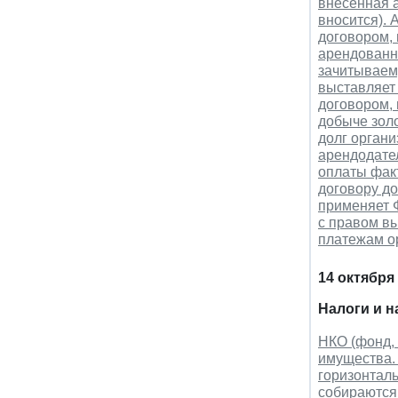
внесенная а
вносится).
договором, 
арендованн
зачитываему
выставляет 
договором, 
добыче золо
долг органи
арендодател
оплаты факт
договору до
применяет Ф
с правом в
платежам о
14 октября
Налоги и 
НКО (фонд, 
имущества. 
горизонталь
собираются 