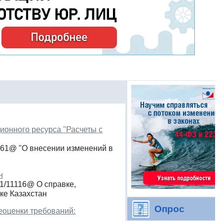
ионного ресурса "Расчеты с
/761@ "О внесении изменений в
н
1/11116@ О справке,
ке Казахстан
Опрос
реоценки требований: