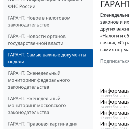
ГАРАНТ
ФНС России
Еженедельны
ГАРАНТ. Новое в налоговом
законов и и
законодательстве
других важн
«Налоги и с
ГАРАНТ. Новости органов
связь», «Ст
государственной власти
самих норма
ГАРАНТ. Самые важные документы
Подписатьс
недели
ГАРАНТ. Еженедельный
мониторинг федерального
законодательства
Информаци
31 октября 2016
ГАРАНТ. Еженедельный
Информаци
мониторинг московского
24 октября 2016
законодательства
Информаци
17 октября 2016
Информаци
ГАРАНТ. Правовая картина дня
11 октября 2016