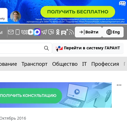
м
Войти
Eng
Перейти в систему ГАРАНТ
ование
Транспорт
Общество
IT
Профессия
П
Октябрь 2016