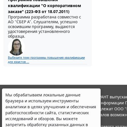
квалификации "О корпоративном
заказе" (223-ФЗ от 18.07.2011)
Программа разработана совместно с
АО ''СБЕР А". Слушателям, успешно
освоившим программу, выдаются
удостоверения установленного
образца.
Выберите тему программы повышения квалификации
для юристов ...
Мы обрабатываем локальные данные
© ООО "НПП "ГАРАНТ-СЕРВИС", 2026. Система ГАРАНТ выпускае
браузера и используем инструменты
участниками Российской ассоциации правовой информации Г
аналитики в целях улучшения и обеспечения
Все права на материалы сайта ГАРАНТ.РУ принадлежат ООО "
работоспособности сайта, статистических
Полное или частичное воспроизведение материалов возможн
исследований и обзоров. Вы можете
Правила использования портала.
запретить обработку указанных данных в
Портал ГАРАНТ.РУ зарегистрирован в качестве сетевого изда