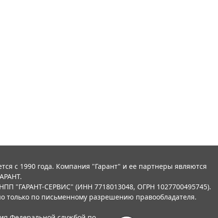
тся с 1990 года. Компания "Гарант" и ее партнеры являются
АРАНТ.
НПП "ГАРАНТ-СЕРВИС" (ИНН 7718013048, ОГРН 1027700495745).
о только по письменному разрешению правообладателя.
ния Федеральной службой по