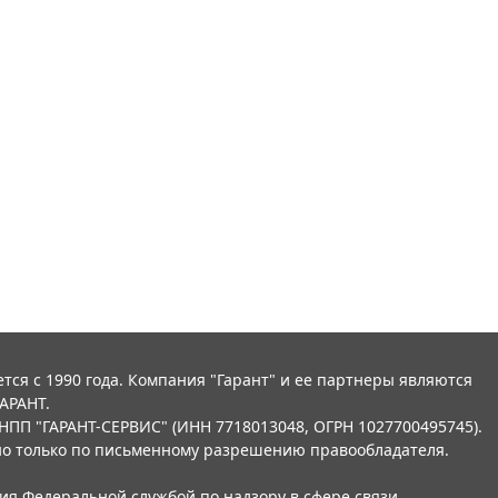
тся с 1990 года. Компания "Гарант" и ее партнеры являются
АРАНТ.
НПП "ГАРАНТ-СЕРВИС" (ИНН 7718013048, ОГРН 1027700495745).
о только по письменному разрешению правообладателя.
ния Федеральной службой по надзору в сфере связи,