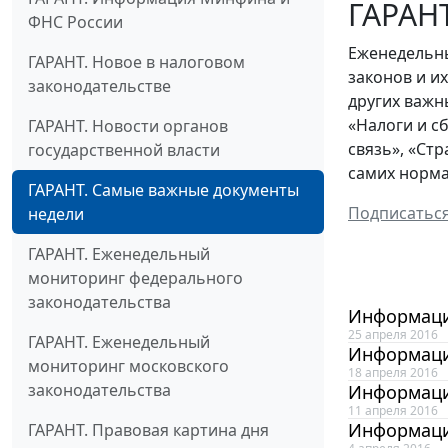
ГАРАНТ
ФНС России
Еженедельны
ГАРАНТ. Новое в налоговом
законов и и
законодательстве
других важн
«Налоги и с
ГАРАНТ. Новости органов
связь», «Ст
государственной власти
самих норма
ГАРАНТ. Самые важные документы
Подписатьс
недели
ГАРАНТ. Еженедельный
мониторинг федерального
законодательства
Информаци
25 апреля 2016
ГАРАНТ. Еженедельный
Информаци
мониторинг московского
18 апреля 2016
законодательства
Информаци
11 апреля 2016
Информаци
ГАРАНТ. Правовая картина дня