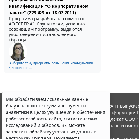
квалификации "О корпоративном
заказе" (223-ФЗ от 18.07.2011)
Программа разработана совместно с
АО ''СБЕР А". Слушателям, успешно
освоившим программу, выдаются
удостоверения установленного
образца.
Выберите тему программы повышения квалификации
для юристов ...
Мы обрабатываем локальные данные
браузера и используем инструменты
© ООО "НПП "ГАРАНТ-СЕРВИС", 2026. Система ГАРАНТ выпускае
аналитики в целях улучшения и обеспечения
участниками Российской ассоциации правовой информации Г
работоспособности сайта, статистических
Все права на материалы сайта ГАРАНТ.РУ принадлежат ООО "
исследований и обзоров. Вы можете
Полное или частичное воспроизведение материалов возможн
запретить обработку указанных данных в
Правила использования портала.
настройках браузера. Пожалуйста,
Портал ГАРАНТ.РУ зарегистрирован в качестве сетевого изда