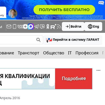
м
Войти
Eng
Перейти в систему ГАРАНТ
ование
Транспорт
Общество
IT
Профессия
П
Апрель 2016