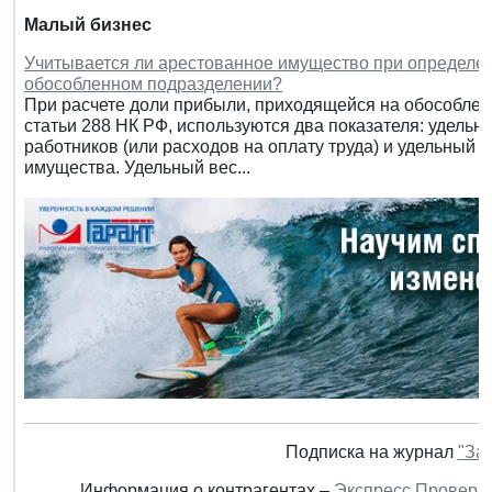
Малый бизнес
Учитывается ли арестованное имущество при определен
обособленном подразделении?
При расчете доли прибыли, приходящейся на обособленн
статьи 288 НК РФ, используются два показателя: удель
работников (или расходов на оплату труда) и удельный 
имущества. Удельный вес...
Подписка на журнал
"За
Информация о контрагентах –
Экспресс Проверк