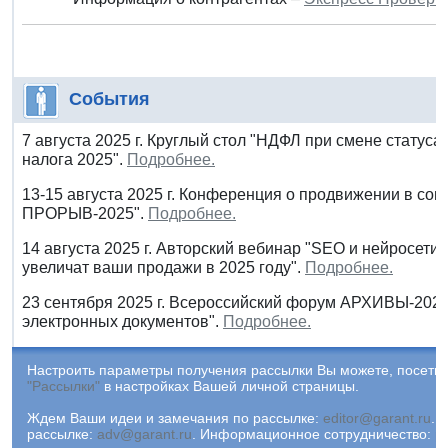
События
7 августа 2025 г. Круглый стол "НДФЛ при смене статуса
налога 2025".
Подробнее.
13-15 августа 2025 г. Конференция о продвижении в соци
ПРОРЫВ-2025".
Подробнее.
14 августа 2025 г. Авторский вебинар "SEO и нейросети:
увеличат ваши продажи в 2025 году".
Подробнее.
23 сентября 2025 г. Всероссийский форум АРХИВЫ-202
электронных документов".
Подробнее.
Настроить параметры получения рассылки Вы можете, посетив
"Рассылки"
в настройках Вашей личной страницы.
Ждем Ваши идеи и замечания по рассылке:
editor@garant.ru
.
Р
рассылке:
adv@garant.ru
.
Информационное сотрудничество:
p