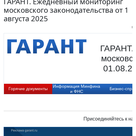
ГАРАНТ. Ежедневный мониторинг
московского законодательства от 1
августа 2025
Пи
ГАРАНТ.
московск
01.08.2
Информация Минфина
Горячие документы
Бизнес-спра
и ФНС
Присоединяйтесь к нам