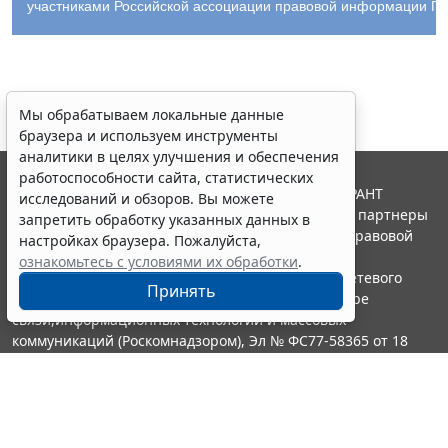
участниками Российской ассоциации правовой информации ГА
Мы обрабатываем локальные данные
браузера и используем инструменты
аналитики в целях улучшения и обеспечения
работоспособности сайта, статистических
© ООО "НПП "ГАРАНТ-СЕРВИС", 2026. Система ГАРАНТ
исследований и обзоров. Вы можете
выпускается с 1990 года. Компания "Гарант" и ее партнеры
запретить обработку указанных данных в
являются участниками Российской ассоциации правовой
настройках браузера. Пожалуйста,
информации ГАРАНТ.
ознакомьтесь с условиями их обработки
.
Портал ГАРАНТ.РУ зарегистрирован в качестве сетевого
Принять
издания Федеральной службой по надзору в сфере
связи,информационных технологий и массовых
коммуникаций (Роскомнадзором), Эл № ФС77-58365 от 18
июня 2014 года.
16+
Контакты
8-800-200-88-88