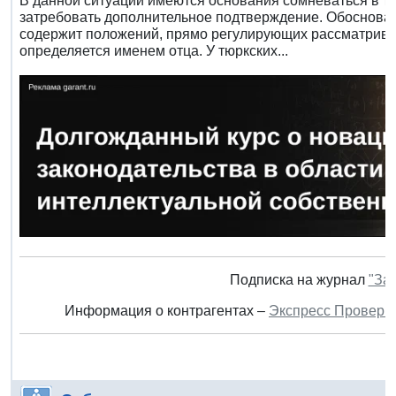
В данной ситуации имеются основания сомневаться в том
затребовать дополнительное подтверждение. Обоснова
содержит положений, прямо регулирующих рассматрива
определяется именем отца. У тюркских...
Подписка на журнал
"За
Информация о контрагентах –
Экспресс Проверк