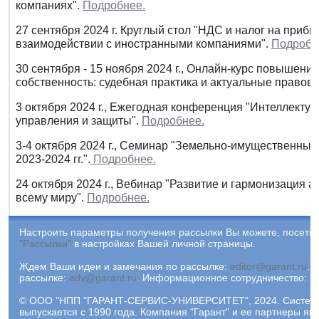
компаниях".
Подробнее.
27 сентября 2024 г. Круглый стол "НДС и налог на прибы
взаимодействии с иностранными компаниями".
Подробн
30 сентября - 15 ноября 2024 г., Онлайн-курс повышен
собственность: судебная практика и актуальные правов
3 октября 2024 г., Ежегодная конференция "Интеллекту
управления и защиты".
Подробнее.
3-4 октября 2024 г., Cеминар "Земельно-имущественны
2023-2024 гг.".
Подробнее.
24 октября 2024 г., Вебинар "Развитие и гармонизация 
всему миру".
Подробнее.
Настроить параметры получения рассылки Вы можете, посетив
"Рассылки"
в настройках Вашей личной страницы.
Ждем Ваши идеи и замечания по рассылке:
editor@garant.ru
.
Р
рассылке:
adv@garant.ru
.
Информационное сотрудничество:
p
© ООО "НПП "ГАРАНТ-СЕРВИС-УНИВЕРСИТЕТ", 2024. Систем
выпускается с 1990 года. Компания "Гарант" и ее партнеры яв