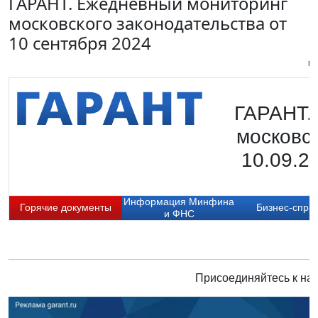
ГАРАНТ. Ежедневный мониторинг
московского законодательства от
10 сентября 2024
Пи
ГАРАНТ.
московск
10.09.2
Информация Минфина
Горячие документы
Бизнес-спра
и ФНС
Присоединяйтесь к нам