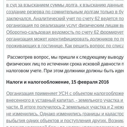
в суд за взысканием суммы долга, к взысканию данные 
создание резерва по сомнительным долгам только в бухг
заключался. Аналитический учет по счету 62 ведется по 
организация по реализации услуг физическим лицам выс
Оборотно-сальдовая ведомость по счету 62 формируется
организация может идентифицировать должников по про
проживающих в гостинице. Как решить вопрос по списа
Рассмотрев вопрос, мы пришли к следующему выводу: 
физических лиц по истечении срока исковой давности по 
налоговом учете. При этом должники должны быть идент
Налоги и налогообложение, 15 февраля 2016
Организация применяет УСН с объектом налогообложен
внесенного в уставный капитал, - земельного участка и 
части. В итоге получилось 2 земельных участка и 2 неж
не изменились. Однако изменились границы и кадастров
выбытия одних объектов и поступления других. Возник