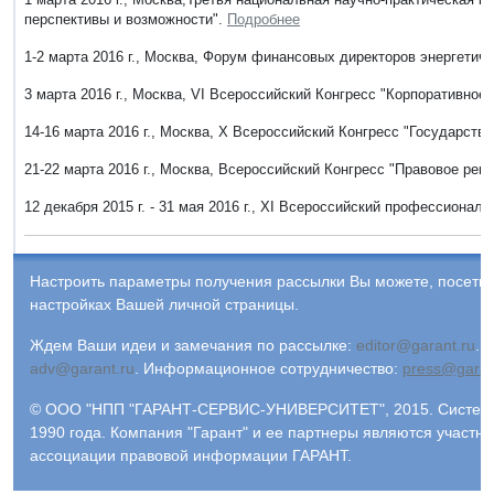
перспективы и возможности".
Подробнее
1-2 марта 2016 г., Москва, Форум финансовых директоров энергетиче
3 марта 2016 г., Москва, VI Всероссийский Конгресс "Корпоративное
14-16 марта 2016 г., Москва, Х Всероссийский Конгресс "Государств
21-22 марта 2016 г., Москва, Всероссийский Конгресс "Правовое рег
12 декабря 2015 г. - 31 мая 2016 г., XI Всероссийский профессионал
Настроить параметры получения рассылки Вы можете, посети
настройках Вашей личной страницы.
Ждем Ваши идеи и замечания по рассылке:
editor@garant.ru
.
Р
adv@garant.ru
.
Информационное сотрудничество:
press@garan
© ООО "НПП "ГАРАНТ-СЕРВИС-УНИВЕРСИТЕТ", 2015. Система
1990 года. Компания "Гарант" и ее партнеры являются участн
ассоциации правовой информации ГАРАНТ.